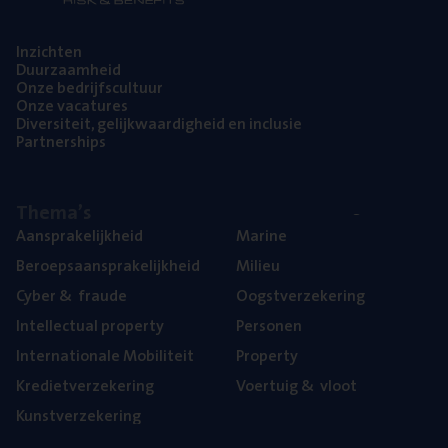
Inzich­ten
Duur­zaam­heid
Onze bedrijfs­cul­tuur
Onze vaca­tu­res
Diver­si­teit, gelijk­waar­dig­heid en inclusie
Part­ner­ships
The­ma’s
Aan­spra­ke­lijk­heid
Mari­ne
Beroeps­aan­spra­ke­lijk­heid
Mili­eu
Cyber
&
fraude
Oogst­ver­ze­ke­ring
Intel­lec­tu­al property
Per­so­nen
Inter­na­ti­o­na­le Mobiliteit
Pro­per­ty
Kre­diet­ver­ze­ke­ring
Voer­tuig
&
vloot
Kunst­ver­ze­ke­ring