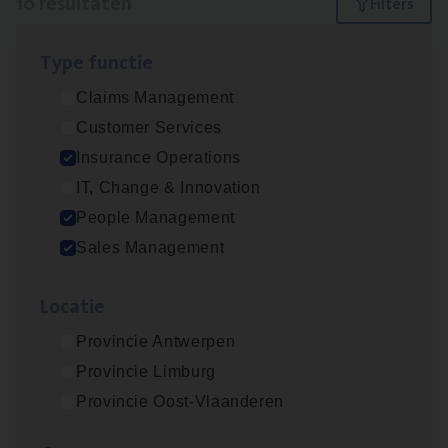
10 resultaten
Filters
Type func­tie
Insu­ran­ce Bro­ker Trans­port
&
Logistiek
Claims Management
Sales Management
Customer Services
Antwerpen
Insurance Operations
IT, Change & Innovation
People Management
Insu­ran­ce Bro­ker
KMO
Sales Management
Sales Management
Loca­tie
Antwerpen
Provincie Antwerpen
Provincie Limburg
Dos­sier­be­heer­der ver­ze­ke­rin­gen — Soci­al
Provincie Oost-Vlaanderen
Pro­fit en Public