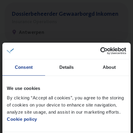
Dos­sier­be­heer­der Gewaar­borgd Inkomen
Insurance Operations
Antwerpen
Cor­po­ra­te Insu­ran­ce Bro­ker Property
Consent
Details
About
Sales Management
Antwerpen
We use cookies
By clicking “Accept all cookies”, you agree to the storing
of cookies on your device to enhance site navigation,
Client Exe­cu­ti­ve Marine
analyze site usage, and assist in our marketing efforts.
Insurance Operations
Cookie policy
Antwerpen