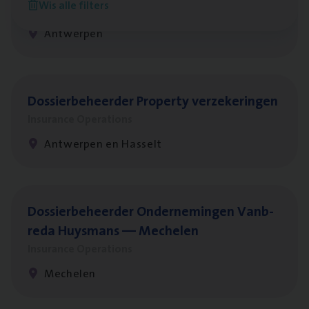
Wis alle filters
Insurance Operations
Antwerpen
Dos­sier­be­heer­der Pro­per­ty verzekeringen
Insurance Operations
Antwerpen en Hasselt
Dos­sier­be­heer­der Onder­ne­min­gen Van­b­
re­da Huys­mans — Mechelen
Insurance Operations
Mechelen