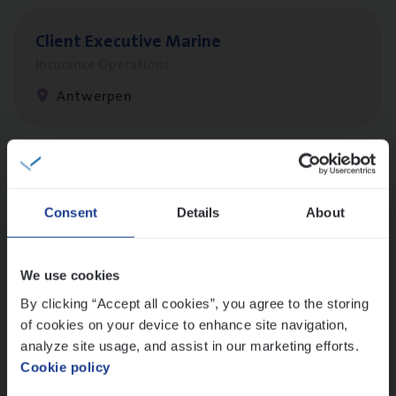
Client Exe­cu­ti­ve Marine
Insurance Operations
Antwerpen
Dos­sier­be­heer­der Pro­per­ty verzekeringen
Insurance Operations
Consent
Details
About
Antwerpen en Hasselt
We use cookies
By clicking “Accept all cookies”, you agree to the storing
Dos­sier­be­heer­der Onder­ne­min­gen Van­b­
of cookies on your device to enhance site navigation,
re­da Huys­mans — Mechelen
analyze site usage, and assist in our marketing efforts.
Cookie policy
Insurance Operations