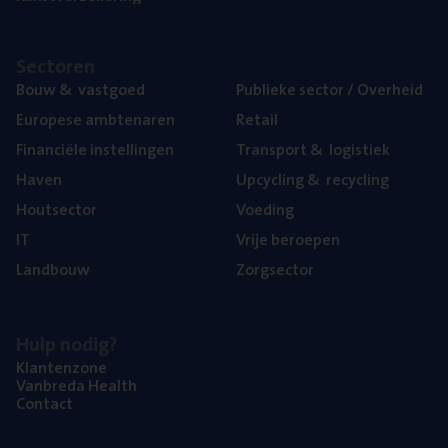
Sec­to­ren
Bouw
&
vastgoed
Publie­ke sec­tor / Overheid
Euro­pe­se ambtenaren
Retail
Finan­ci­ë­le instellingen
Trans­port
&
logistiek
Haven
Upcy­cling
&
recycling
Hout­sec­tor
Voe­ding
IT
Vrije beroe­pen
Land­bouw
Zorg­sec­tor
Hulp nodig?
Klan­ten­zo­ne
Van­b­re­da Health
Con­tact