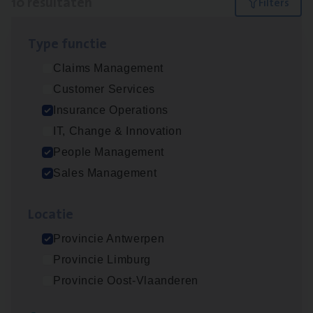
10 resultaten
Filters
Type func­tie
Dos­sier­be­heer­der ver­ze­ke­rin­gen — Soci­al
Claims Management
Pro­fit en Public
Customer Services
Insurance Operations
Insurance Operations
Antwerpen
IT, Change & Innovation
People Management
Sales Management
Advisor/​Configuratie ana­lyst Part­ner in
Benefits
Loca­tie
Insurance Operations
Provincie Antwerpen
Beveren
Provincie Limburg
Provincie Oost-Vlaanderen