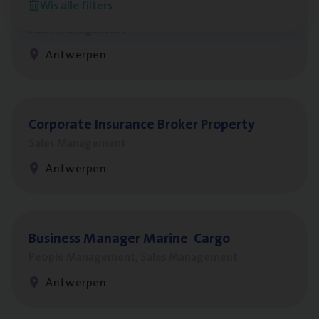
Wis alle filters
Insu­ran­ce Bro­ker
KMO
Sales Management
Antwerpen
Cor­po­ra­te Insu­ran­ce Bro­ker Property
Sales Management
Antwerpen
Busi­ness Mana­ger Mari­ne Cargo
People Management, Sales Management
Antwerpen