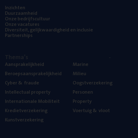
Inzich­ten
Duur­zaam­heid
Onze bedrijfs­cul­tuur
Onze vaca­tu­res
Diver­si­teit, gelijk­waar­dig­heid en inclusie
Part­ner­ships
The­ma’s
Aan­spra­ke­lijk­heid
Mari­ne
Beroeps­aan­spra­ke­lijk­heid
Mili­eu
Cyber
&
fraude
Oogst­ver­ze­ke­ring
Intel­lec­tu­al property
Per­so­nen
Inter­na­ti­o­na­le Mobiliteit
Pro­per­ty
Kre­diet­ver­ze­ke­ring
Voer­tuig
&
vloot
Kunst­ver­ze­ke­ring