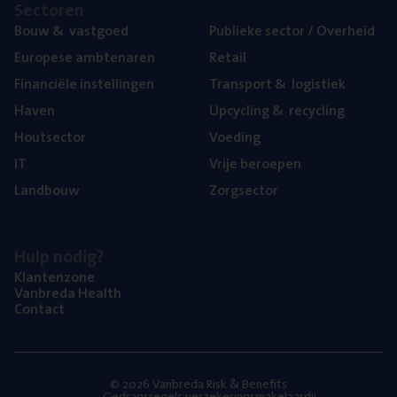
Sec­to­ren
Bouw
&
vastgoed
Publie­ke sec­tor / Overheid
Euro­pe­se ambtenaren
Retail
Finan­ci­ë­le instellingen
Trans­port
&
logistiek
Haven
Upcy­cling
&
recycling
Hout­sec­tor
Voe­ding
IT
Vrije beroe­pen
Land­bouw
Zorg­sec­tor
Hulp nodig?
Klan­ten­zo­ne
Van­b­re­da Health
Con­tact
© 2026 Vanbreda Risk & Benefits
Gedragsregels verzekeringsmakelaardij