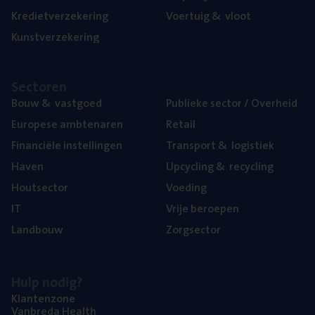
Kre­diet­ver­ze­ke­ring
Voer­tuig
&
vloot
Kunst­ver­ze­ke­ring
Sec­to­ren
Bouw
&
vastgoed
Publie­ke sec­tor / Overheid
Euro­pe­se ambtenaren
Retail
Finan­ci­ë­le instellingen
Trans­port
&
logistiek
Haven
Upcy­cling
&
recycling
Hout­sec­tor
Voe­ding
IT
Vrije beroe­pen
Land­bouw
Zorg­sec­tor
Hulp nodig?
Klan­ten­zo­ne
Van­b­re­da Health