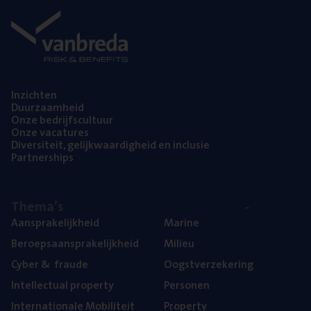
Inzich­ten
Duur­zaam­heid
Onze bedrijfs­cul­tuur
Onze vaca­tu­res
Diver­si­teit, gelijk­waar­dig­heid en inclusie
Part­ner­ships
The­ma’s
Aan­spra­ke­lijk­heid
Mari­ne
Beroeps­aan­spra­ke­lijk­heid
Mili­eu
Cyber
&
fraude
Oogst­ver­ze­ke­ring
Intel­lec­tu­al property
Per­so­nen
Inter­na­ti­o­na­le Mobiliteit
Pro­per­ty