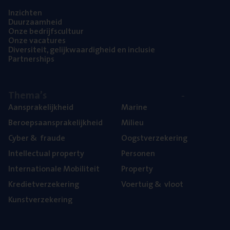
Inzich­ten
Duur­zaam­heid
Onze bedrijfs­cul­tuur
Onze vaca­tu­res
Diver­si­teit, gelijk­waar­dig­heid en inclusie
Part­ner­ships
The­ma’s
Aan­spra­ke­lijk­heid
Mari­ne
Beroeps­aan­spra­ke­lijk­heid
Mili­eu
Cyber
&
fraude
Oogst­ver­ze­ke­ring
Intel­lec­tu­al property
Per­so­nen
Inter­na­ti­o­na­le Mobiliteit
Pro­per­ty
Kre­diet­ver­ze­ke­ring
Voer­tuig
&
vloot
Kunst­ver­ze­ke­ring