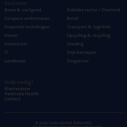
Sec­to­ren
Bouw
&
vastgoed
Publie­ke sec­tor / Overheid
Euro­pe­se ambtenaren
Retail
Finan­ci­ë­le instellingen
Trans­port
&
logistiek
Haven
Upcy­cling
&
recycling
Hout­sec­tor
Voe­ding
IT
Vrije beroe­pen
Land­bouw
Zorg­sec­tor
Hulp nodig?
Klan­ten­zo­ne
Van­b­re­da Health
Con­tact
© 2026 Vanbreda Risk & Benefits
Gedragsregels verzekeringsmakelaardij