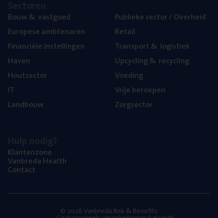
Sec­to­ren
Bouw
&
vastgoed
Publie­ke sec­tor / Overheid
Euro­pe­se ambtenaren
Retail
Finan­ci­ë­le instellingen
Trans­port
&
logistiek
Haven
Upcy­cling
&
recycling
Hout­sec­tor
Voe­ding
IT
Vrije beroe­pen
Land­bouw
Zorg­sec­tor
Hulp nodig?
Klan­ten­zo­ne
Van­b­re­da Health
Con­tact
© 2026 Vanbreda Risk & Benefits
Gedragsregels verzekeringsmakelaardij