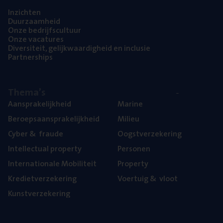
Inzich­ten
Duur­zaam­heid
Onze bedrijfs­cul­tuur
Onze vaca­tu­res
Diver­si­teit, gelijk­waar­dig­heid en inclusie
Part­ner­ships
The­ma’s
Aan­spra­ke­lijk­heid
Mari­ne
Beroeps­aan­spra­ke­lijk­heid
Mili­eu
Cyber
&
fraude
Oogst­ver­ze­ke­ring
Intel­lec­tu­al property
Per­so­nen
Inter­na­ti­o­na­le Mobiliteit
Pro­per­ty
Kre­diet­ver­ze­ke­ring
Voer­tuig
&
vloot
Kunst­ver­ze­ke­ring