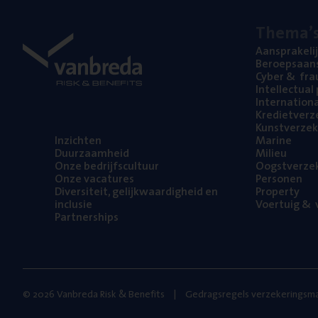
The­ma’
Aan­spra­ke­li
Beroeps­aan­s
Cyber
&
fra
Intel­lec­tu­a
Inter­na­ti­o­
Kre­diet­ver­z
Kunst­ver­ze­k
Inzich­ten
Mari­ne
Duur­zaam­heid
Mili­eu
Onze bedrijfs­cul­tuur
Oogst­ver­ze­
Onze vaca­tu­res
Per­so­nen
Diver­si­teit, gelijk­waar­dig­heid en
Pro­per­ty
inclusie
Voer­tuig
&
v
Part­ner­ships
© 2026 Vanbreda Risk & Benefits
Gedragsregels verzekeringsma