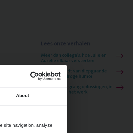
Lees onze verhalen
Meer dan collega’s: hoe Julie en
Aurélie elkaar versterken
Mathias houdt van diepgaande
dossiers én droge humor
Thalia zoekt graag oplossingen, in
games én op het werk
About
e site navigation, analyze