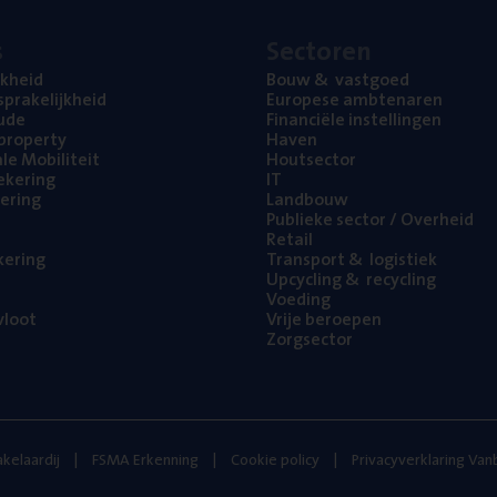
s
Sec­to­ren
jk­heid
Bouw
&
vastgoed
pra­ke­lijk­heid
Euro­pe­se ambtenaren
ude
Finan­ci­ë­le instellingen
l property
Haven
na­le Mobiliteit
Hout­sec­tor
e­ke­ring
IT
e­ring
Land­bouw
Publie­ke sec­tor / Overheid
Retail
ke­ring
Trans­port
&
logistiek
Upcy­cling
&
recycling
Voe­ding
loot
Vrije beroe­pen
Zorg­sec­tor
kelaardij
FSMA Erkenning
Cookie policy
Privacyverklaring Va