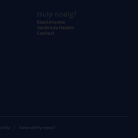
Hulp nodig?
Klan­ten­zo­ne
Van­b­re­da Health
Con­tact
nbreda
Vulnerability report