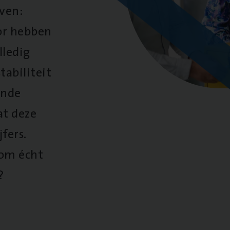
oven:
oor hebben
lledig
tabiliteit
ende
at deze
fers.
 om écht
?