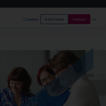
Zoeken
Ik ben klant
Contact
NL