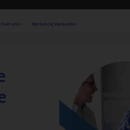
Over ons
Werken bij Vanbreda
e
e