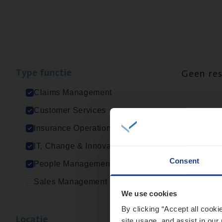
Type func­tie
Geen re
Claims Management
Customer Services
Insurance Operations
IT, Change & Innovation
Consent
People Management
Sales Management
We use cookies
By clicking “Accept all cooki
Loca­tie
site usage, and assist in our 