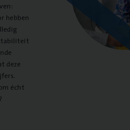
oven:
oor hebben
lledig
tabiliteit
ende
at deze
fers.
 om écht
?