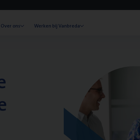
Over ons
Werken bij Vanbreda
e
e