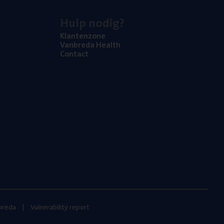
Hulp nodig?
Klan­ten­zo­ne
Van­b­re­da Health
Con­tact
nbreda
Vulnerability report