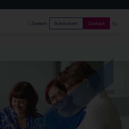
Zoeken
Ik ben klant
Contact
NL