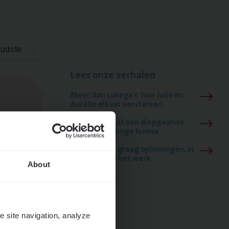
Oudste
Lees onze verhalen
Meer dan collega’s: hoe Julie en
Aurélie elkaar versterken
Mathias houdt van diepgaande
dossiers én droge humor
Thalia zoekt graag oplossingen, in
games én op het werk
About
e site navigation, analyze