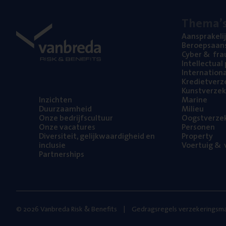
The­ma’
Aan­spra­ke­li
Beroeps­aan­s
Cyber
&
fra
Intel­lec­tu­a
Inter­na­ti­o­
Kre­diet­ver­z
Kunst­ver­ze­k
Inzich­ten
Mari­ne
Duur­zaam­heid
Mili­eu
Onze bedrijfs­cul­tuur
Oogst­ver­ze­
Onze vaca­tu­res
Per­so­nen
Diver­si­teit, gelijk­waar­dig­heid en
Pro­per­ty
inclusie
Voer­tuig
&
v
Part­ner­ships
© 2026 Vanbreda Risk & Benefits
Gedragsregels verzekeringsma