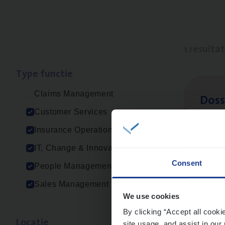
1 resulta
Type func­tie
Claims Management
Dos­s
Customer Services
Insur
Insurance Operations
Ant
IT, Change & Innovation
Consent
People Management
Sales Management
We use cookies
By clicking “Accept all cooki
Loca­tie
site usage, and assist in our 