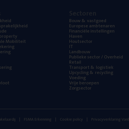
s
Sec­to­ren
jk­heid
Bouw
&
vastgoed
pra­ke­lijk­heid
Euro­pe­se ambtenaren
ude
Finan­ci­ë­le instellingen
l property
Haven
na­le Mobiliteit
Hout­sec­tor
e­ke­ring
IT
e­ring
Land­bouw
Publie­ke sec­tor / Overheid
Retail
ke­ring
Trans­port
&
logistiek
Upcy­cling
&
recycling
Voe­ding
loot
Vrije beroe­pen
Zorg­sec­tor
kelaardij
FSMA Erkenning
Cookie policy
Privacyverklaring Va