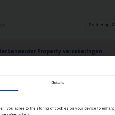
ten
Sorteer op: 
ier­be­heer­der Pro­per­ty verzekeringen
ance Operations
werpen en Hasselt
Details
es”, you agree to the storing of cookies on your device to enhanc
marketing efforts.