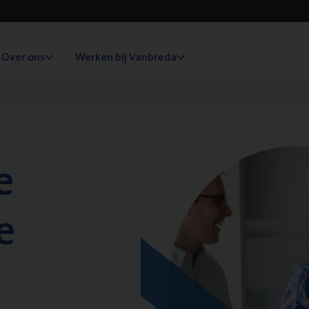
Over ons
Werken bij Vanbreda
e
e