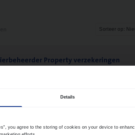
ten
Sorteer op: Ni
ier­be­heer­der Pro­per­ty verzekeringen
ance Operations
werpen en Hasselt
Details
es”, you agree to the storing of cookies on your device to enhanc
marketing efforts.