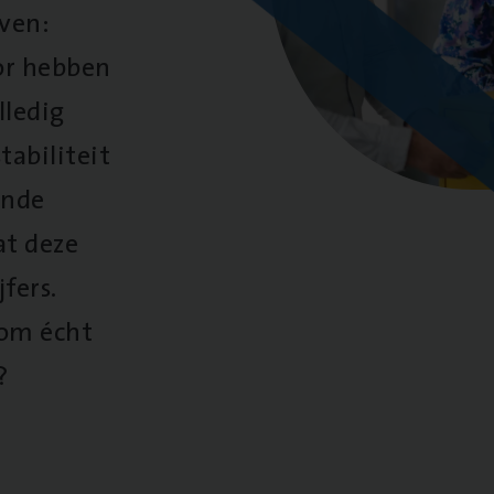
oven:
oor hebben
lledig
tabiliteit
ende
at deze
fers.
 om écht
?