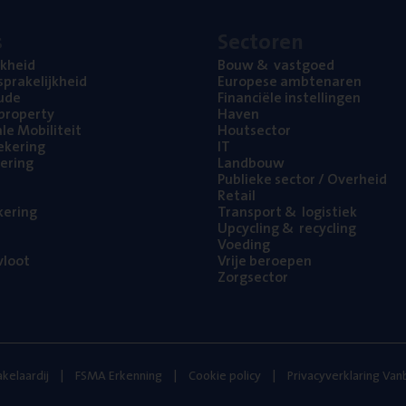
s
Sec­to­ren
jk­heid
Bouw
&
vastgoed
pra­ke­lijk­heid
Euro­pe­se ambtenaren
ude
Finan­ci­ë­le instellingen
l property
Haven
na­le Mobiliteit
Hout­sec­tor
e­ke­ring
IT
e­ring
Land­bouw
Publie­ke sec­tor / Overheid
Retail
ke­ring
Trans­port
&
logistiek
Upcy­cling
&
recycling
Voe­ding
loot
Vrije beroe­pen
Zorg­sec­tor
kelaardij
FSMA Erkenning
Cookie policy
Privacyverklaring Va