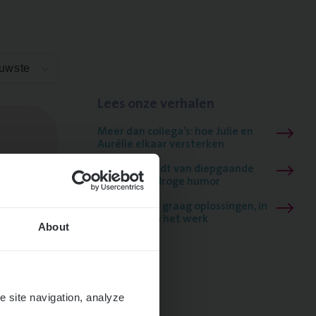
euwste
Lees onze verhalen
Meer dan collega’s: hoe Julie en
Aurélie elkaar versterken
Mathias houdt van diepgaande
dossiers én droge humor
Thalia zoekt graag oplossingen, in
games én op het werk
About
e site navigation, analyze