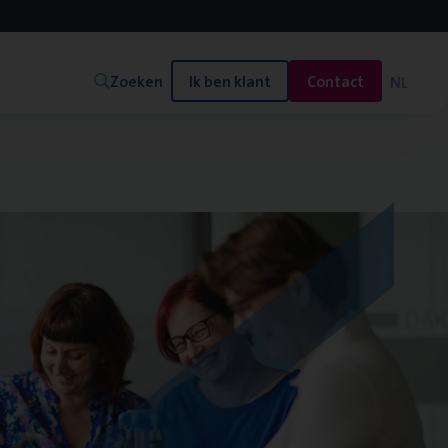
Zoeken
Ik ben klant
Contact
NL