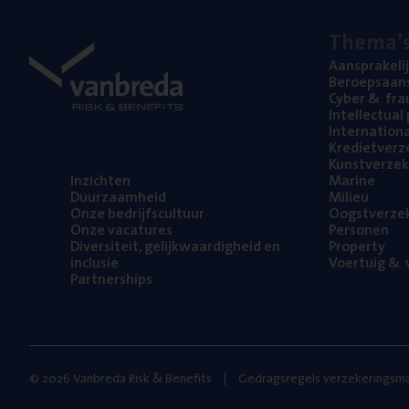
The­ma’
Aan­spra­ke­li
Beroeps­aan­s
Cyber
&
fra
Intel­lec­tu­a
Inter­na­ti­o­
Kre­diet­ver­z
Kunst­ver­ze­k
Inzich­ten
Mari­ne
Duur­zaam­heid
Mili­eu
Onze bedrijfs­cul­tuur
Oogst­ver­ze­
Onze vaca­tu­res
Per­so­nen
Diver­si­teit, gelijk­waar­dig­heid en
Pro­per­ty
inclusie
Voer­tuig
&
v
Part­ner­ships
© 2026 Vanbreda Risk & Benefits
Gedragsregels verzekeringsma