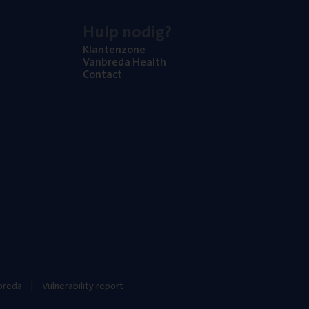
Hulp nodig?
Klan­ten­zo­ne
Van­b­re­da Health
Con­tact
nbreda
Vulnerability report