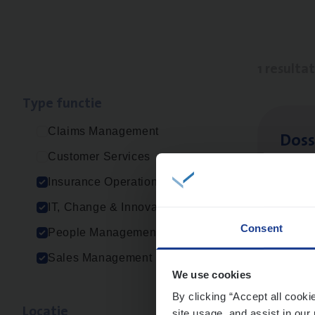
1 resulta
Type func­tie
Claims Management
Dos­s
Customer Services
Insur
Insurance Operations
Ant
IT, Change & Innovation
Consent
People Management
Sales Management
We use cookies
By clicking “Accept all cooki
Loca­tie
site usage, and assist in our 