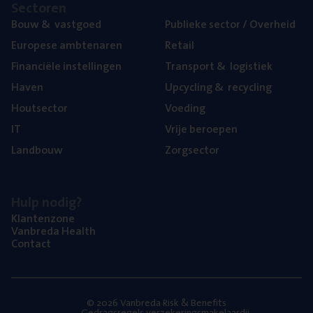
Sec­to­ren
Bouw
&
vastgoed
Publie­ke sec­tor / Overheid
Euro­pe­se ambtenaren
Retail
Finan­ci­ë­le instellingen
Trans­port
&
logistiek
Haven
Upcy­cling
&
recycling
Hout­sec­tor
Voe­ding
IT
Vrije beroe­pen
Land­bouw
Zorg­sec­tor
Hulp nodig?
Klan­ten­zo­ne
Van­b­re­da Health
Con­tact
© 2026 Vanbreda Risk & Benefits
Gedragsregels verzekeringsmakelaardij