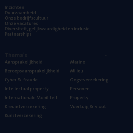
Inzich­ten
Duur­zaam­heid
Onze bedrijfs­cul­tuur
Onze vaca­tu­res
Diver­si­teit, gelijk­waar­dig­heid en inclusie
Part­ner­ships
The­ma’s
Aan­spra­ke­lijk­heid
Mari­ne
Beroeps­aan­spra­ke­lijk­heid
Mili­eu
Cyber
&
fraude
Oogst­ver­ze­ke­ring
Intel­lec­tu­al property
Per­so­nen
Inter­na­ti­o­na­le Mobiliteit
Pro­per­ty
Kre­diet­ver­ze­ke­ring
Voer­tuig
&
vloot
Kunst­ver­ze­ke­ring