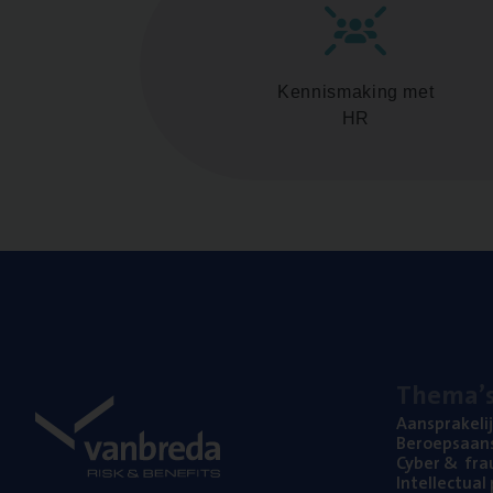
Kennismaking met
HR
The­ma’
Aan­spra­ke­li
Beroeps­aan­s
Cyber
&
fra
Intel­lec­tu­a