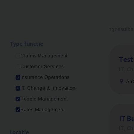
13 result
Type func­tie
Claims Management
Test
Customer Services
IT, C
Insurance Operations
An
IT, Change & Innovation
People Management
Sales Management
IT
Bu
IT, C
Loca­tie