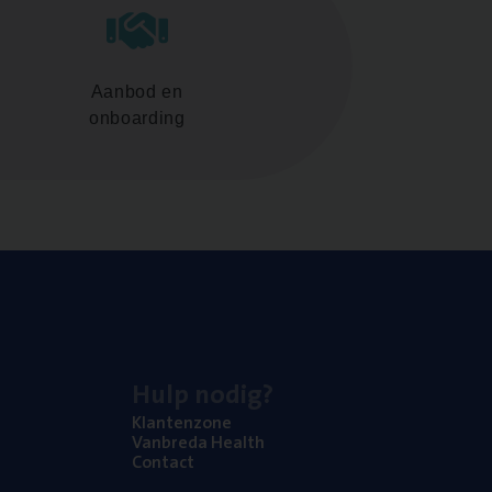
Aanbod en
onboarding
Hulp nodig?
Klan­ten­zo­ne
Van­b­re­da Health
Con­tact