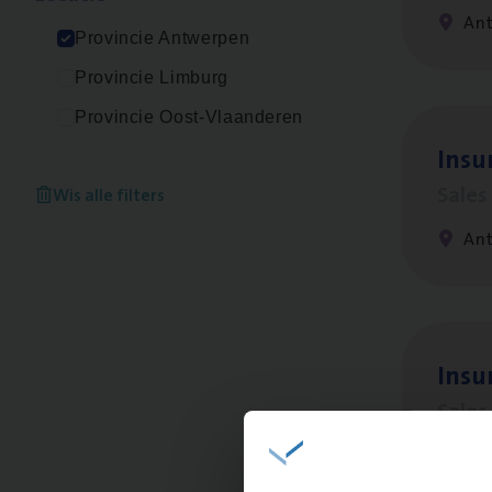
An
Provincie Antwerpen
Provincie Limburg
Provincie Oost-Vlaanderen
Insu­
Sale
Wis alle filters
An
Insu
Sale
An