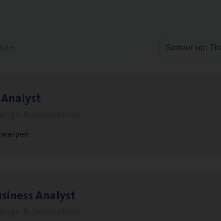
aten
Sorteer op: Tit
 Ana­lyst
hange & Innovation
twerpen
si­ness Analyst
hange & Innovation