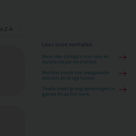
el Z-A
Lees onze verhalen
Meer dan collega’s: hoe Julie en
Aurélie elkaar versterken
Mathias houdt van diepgaande
dossiers én droge humor
Thalia zoekt graag oplossingen, in
games én op het werk