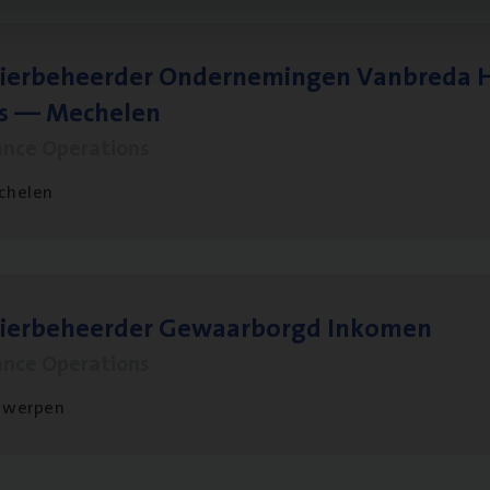
ier­be­heer­der Onder­ne­min­gen Van­b­re­da 
s — Mechelen
ance Operations
chelen
sier­be­heer­der Gewaar­borgd Inkomen
ance Operations
twerpen