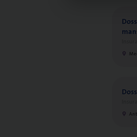
Dos­s
man
Insur
Me
Dos­
Insur
An