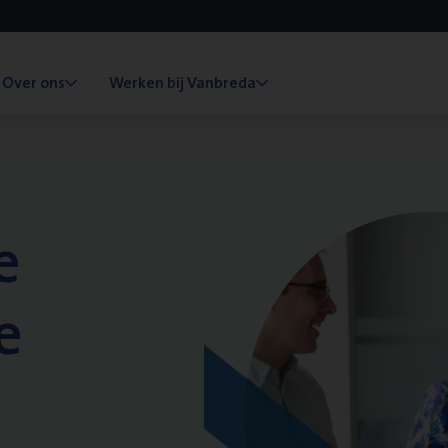
Over ons
Werken bij Vanbreda
e
e