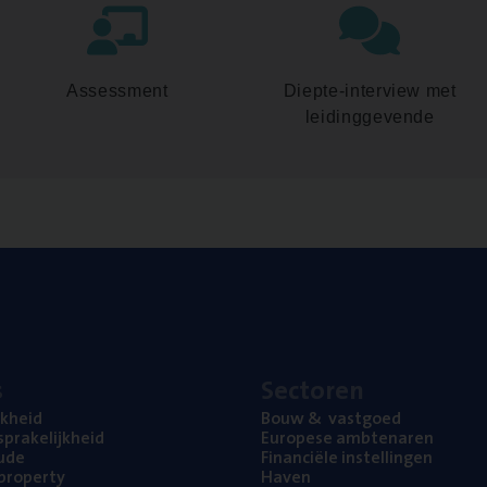
Assessment
Diepte-interview met
leidinggevende
s
Sec­to­ren
jk­heid
Bouw
&
vastgoed
pra­ke­lijk­heid
Euro­pe­se ambtenaren
ude
Finan­ci­ë­le instellingen
l property
Haven