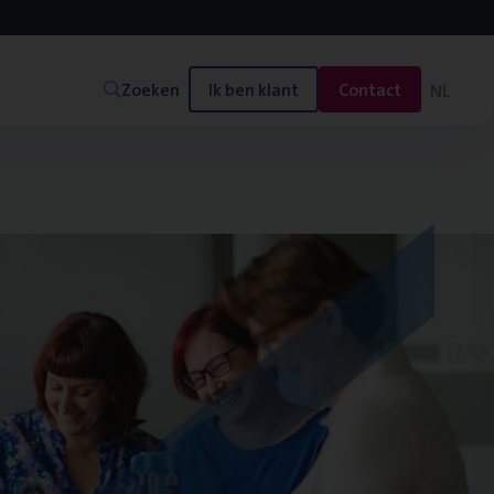
Zoeken
Ik ben klant
Contact
NL