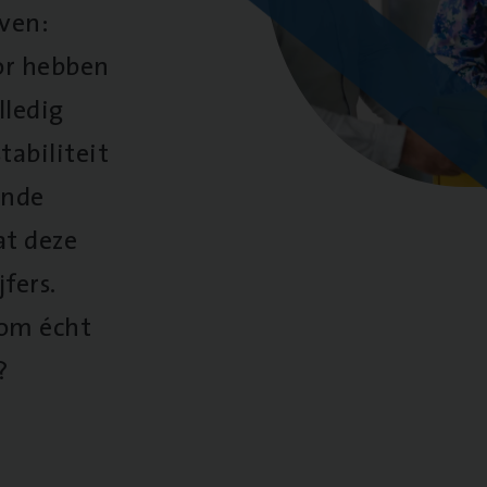
oven:
oor hebben
lledig
tabiliteit
ende
at deze
fers.
 om écht
?