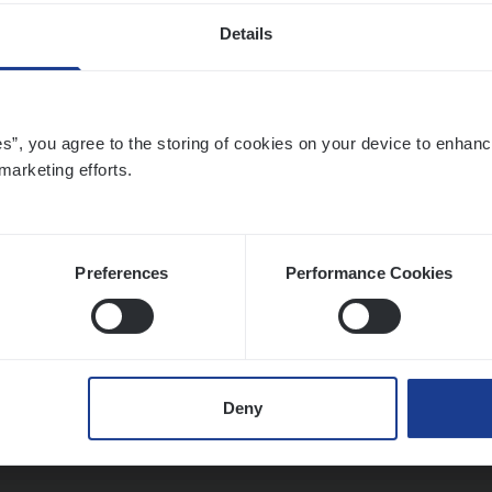
Details
ier­be­heer­der ver­ze­ke­rin­gen — Soci­al Pro­f
ic
es”, you agree to the storing of cookies on your device to enhanc
ance Operations
marketing efforts.
twerpen
Preferences
Performance Cookies
ier­be­heer­der Pro­per­ty verzekeringen
ance Operations
Deny
werpen en Hasselt