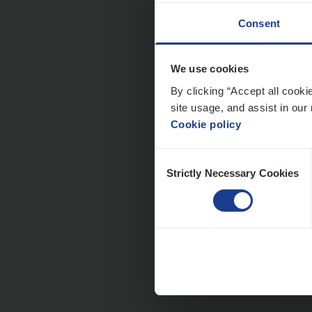
Consent
Dos­s
We use cookies
Publ
By clicking “Accept all cooki
Insur
site usage, and assist in our 
Cookie policy
An
Consent
Strictly Necessary Cookies
Selection
Dos­s
Insur
Ant