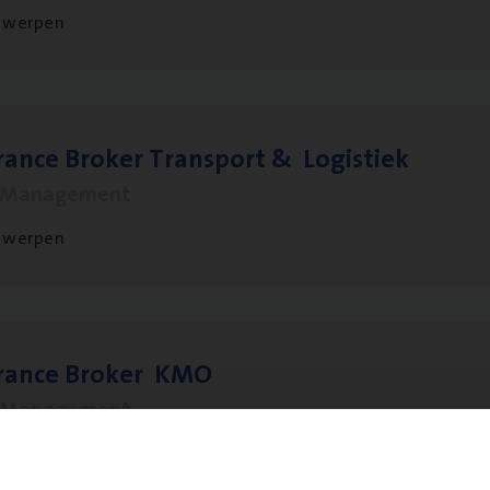
twerpen
ran­ce Bro­ker Trans­port
&
Logistiek
s Management
twerpen
­ran­ce Bro­ker
KMO
s Management
twerpen