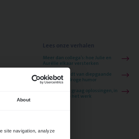
Lees onze verhalen
Meer dan collega’s: hoe Julie en
Aurélie elkaar versterken
Mathias houdt van diepgaande
dossiers én droge humor
Thalia zoekt graag oplossingen, in
games én op het werk
About
e site navigation, analyze