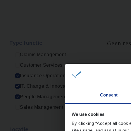
Type func­tie
Geen re
Claims Management
Customer Services
Insurance Operations
IT, Change & Innovation
Consent
People Management
Sales Management
We use cookies
By clicking “Accept all cooki
Loca­tie
site usage, and assist in our 