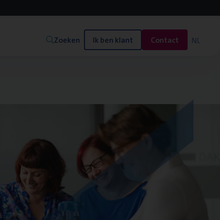
Zoeken
Ik ben klant
Contact
NL