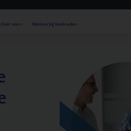
Over ons
Werken bij Vanbreda
e
e