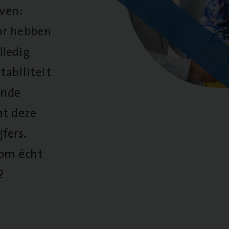
oven:
oor hebben
lledig
tabiliteit
ende
at deze
fers.
 om écht
?