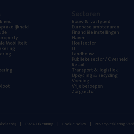
s
Sec­to­ren
jk­heid
Bouw
&
vastgoed
pra­ke­lijk­heid
Euro­pe­se ambtenaren
ude
Finan­ci­ë­le instellingen
l property
Haven
na­le Mobiliteit
Hout­sec­tor
e­ke­ring
IT
e­ring
Land­bouw
Publie­ke sec­tor / Overheid
Retail
ke­ring
Trans­port
&
logistiek
Upcy­cling
&
recycling
Voe­ding
loot
Vrije beroe­pen
Zorg­sec­tor
kelaardij
FSMA Erkenning
Cookie policy
Privacyverklaring Va