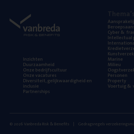
The­ma’
Aan­spra­ke­li
Beroeps­aan­s
Cyber
&
fra
Intel­lec­tu­a
Inter­na­ti­o­
Kre­diet­ver­z
Kunst­ver­ze­k
Inzich­ten
Mari­ne
Duur­zaam­heid
Mili­eu
Onze bedrijfs­cul­tuur
Oogst­ver­ze­
Onze vaca­tu­res
Per­so­nen
Diver­si­teit, gelijk­waar­dig­heid en
Pro­per­ty
inclusie
Voer­tuig
&
v
Part­ner­ships
© 2026 Vanbreda Risk & Benefits
Gedragsregels verzekeringsma