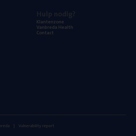
Hulp nodig?
Klan­ten­zo­ne
Van­b­re­da Health
Con­tact
nbreda
Vulnerability report