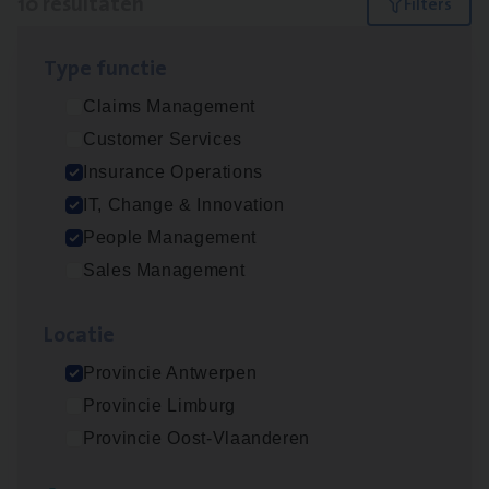
10 resultaten
Filters
Type func­tie
Test Ana­lyst
Claims Management
IT, Change & Innovation
Customer Services
Antwerpen
Insurance Operations
IT, Change & Innovation
People Management
IT
Busi­ness Analyst
Sales Management
IT, Change & Innovation
Loca­tie
Antwerpen
Provincie Antwerpen
Provincie Limburg
Dos­sier­be­heer­der ver­ze­ke­rin­gen — Soci­al
Provincie Oost-Vlaanderen
Pro­fit en Public