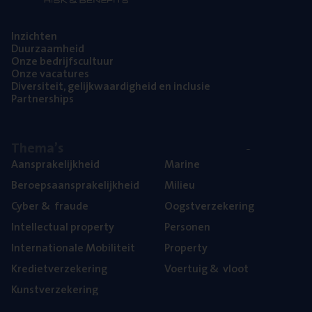
Inzich­ten
Duur­zaam­heid
Onze bedrijfs­cul­tuur
Onze vaca­tu­res
Diver­si­teit, gelijk­waar­dig­heid en inclusie
Part­ner­ships
The­ma’s
Aan­spra­ke­lijk­heid
Mari­ne
Beroeps­aan­spra­ke­lijk­heid
Mili­eu
Cyber
&
fraude
Oogst­ver­ze­ke­ring
Intel­lec­tu­al property
Per­so­nen
Inter­na­ti­o­na­le Mobiliteit
Pro­per­ty
Kre­diet­ver­ze­ke­ring
Voer­tuig
&
vloot
Kunst­ver­ze­ke­ring