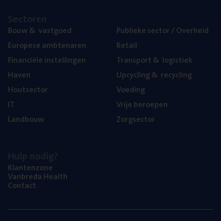
Sec­to­ren
Bouw
&
vastgoed
Publie­ke sec­tor / Overheid
Euro­pe­se ambtenaren
Retail
Finan­ci­ë­le instellingen
Trans­port
&
logistiek
Haven
Upcy­cling
&
recycling
Hout­sec­tor
Voe­ding
IT
Vrije beroe­pen
Land­bouw
Zorg­sec­tor
Hulp nodig?
Klan­ten­zo­ne
Van­b­re­da Health
Con­tact