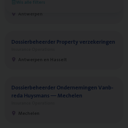
Wis alle filters
Insurance Operations
Antwerpen
Dos­sier­be­heer­der Pro­per­ty verzekeringen
Insurance Operations
Antwerpen en Hasselt
Dos­sier­be­heer­der Onder­ne­min­gen Van­b­
re­da Huys­mans — Mechelen
Insurance Operations
Mechelen