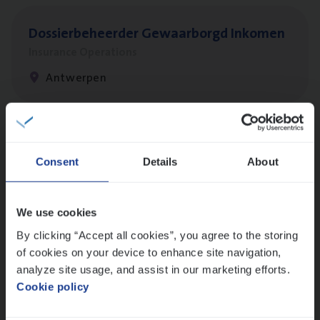
Dos­sier­be­heer­der Gewaar­borgd Inkomen
Insurance Operations
Antwerpen
Client Exe­cu­ti­ve Marine
Consent
Details
About
Insurance Operations
Antwerpen
We use cookies
By clicking “Accept all cookies”, you agree to the storing
of cookies on your device to enhance site navigation,
Busi­ness Mana­ger Mari­ne Cargo
analyze site usage, and assist in our marketing efforts.
People Management, Sales Management
Cookie policy
Antwerpen