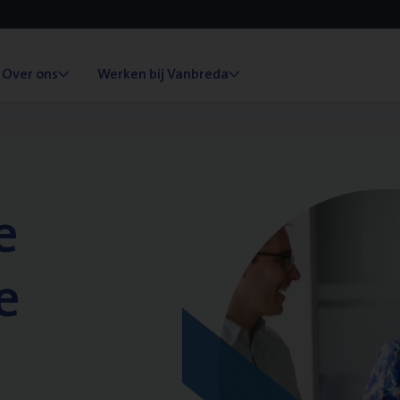
Over ons
Werken bij Vanbreda
e
e