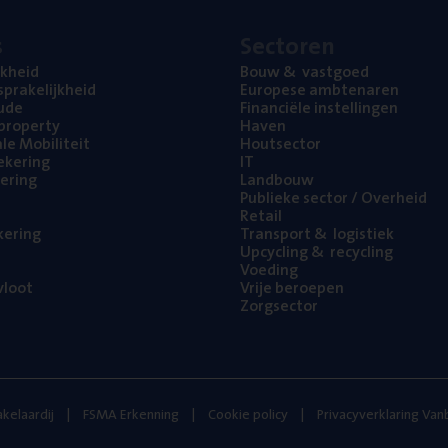
s
Sec­to­ren
jk­heid
Bouw
&
vastgoed
pra­ke­lijk­heid
Euro­pe­se ambtenaren
ude
Finan­ci­ë­le instellingen
l property
Haven
na­le Mobiliteit
Hout­sec­tor
e­ke­ring
IT
e­ring
Land­bouw
Publie­ke sec­tor / Overheid
Retail
ke­ring
Trans­port
&
logistiek
Upcy­cling
&
recycling
Voe­ding
loot
Vrije beroe­pen
Zorg­sec­tor
kelaardij
FSMA Erkenning
Cookie policy
Privacyverklaring Va