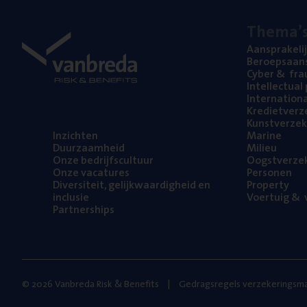
The­ma’
Aan­spra­ke­li
Beroeps­aan­s
Cyber
&
fra
Intel­lec­tu­a
Inter­na­ti­o­
Kre­diet­ver­z
Kunst­ver­ze­k
Inzich­ten
Mari­ne
Duur­zaam­heid
Mili­eu
Onze bedrijfs­cul­tuur
Oogst­ver­ze­
Onze vaca­tu­res
Per­so­nen
Diver­si­teit, gelijk­waar­dig­heid en
Pro­per­ty
inclusie
Voer­tuig
&
v
Part­ner­ships
© 2026 Vanbreda Risk & Benefits
Gedragsregels verzekeringsma