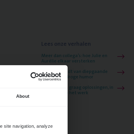
Lees onze verhalen
Meer dan collega’s: hoe Julie en
Aurélie elkaar versterken
Mathias houdt van diepgaande
dossiers én droge humor
Thalia zoekt graag oplossingen, in
games én op het werk
About
e site navigation, analyze