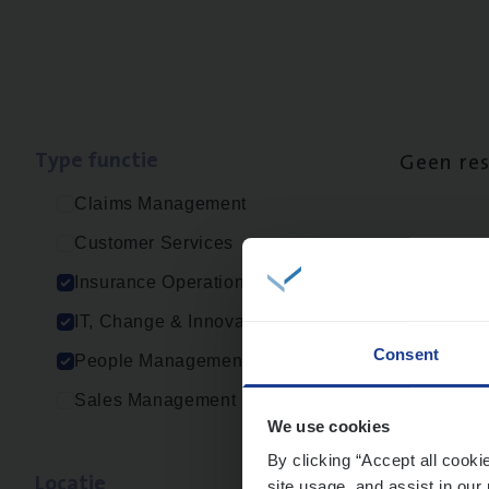
Type func­tie
Geen re
Claims Management
Customer Services
Insurance Operations
IT, Change & Innovation
Consent
People Management
Sales Management
We use cookies
By clicking “Accept all cooki
Loca­tie
site usage, and assist in our 