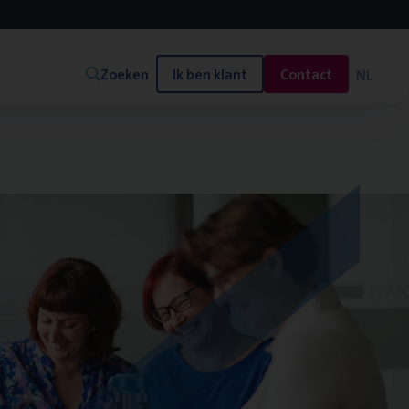
Zoeken
Ik ben klant
Contact
NL