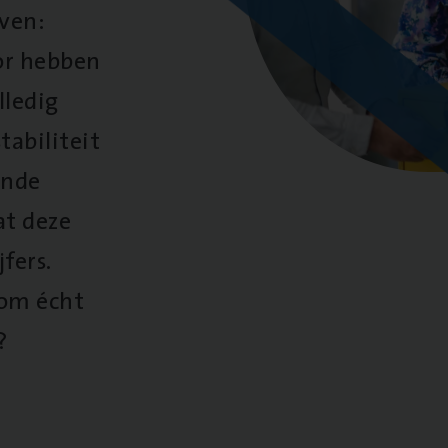
oven:
oor hebben
lledig
tabiliteit
ende
at deze
fers.
 om écht
?