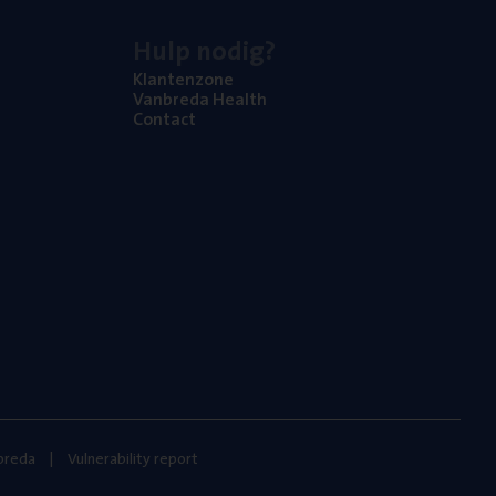
Hulp nodig?
Klan­ten­zo­ne
Van­b­re­da Health
Con­tact
nbreda
Vulnerability report