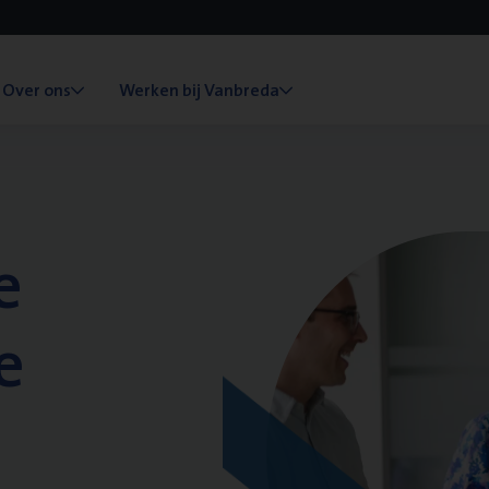
Over ons
Werken bij Vanbreda
e
e