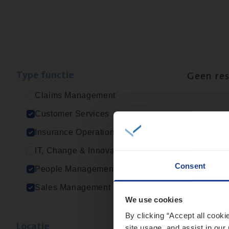
Type func­tie
Geen re
Claims Management
Customer Services
Insurance Operations
IT, Change & Innovation
Consent
People Management
Sales Management
We use cookies
By clicking “Accept all cooki
Loca­tie
site usage, and assist in our 