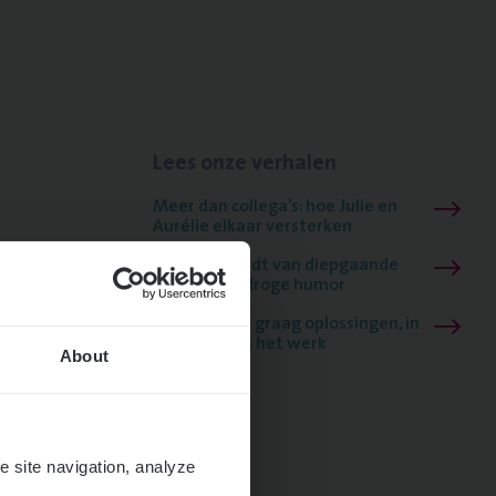
Lees onze verhalen
Meer dan collega’s: hoe Julie en
Aurélie elkaar versterken
Mathias houdt van diepgaande
dossiers én droge humor
Thalia zoekt graag oplossingen, in
games én op het werk
About
e site navigation, analyze