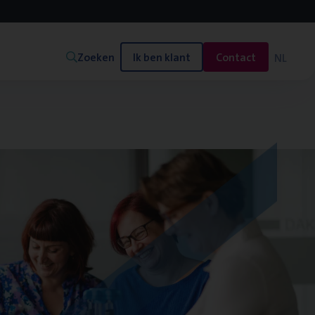
Zoeken
Ik ben klant
Contact
NL