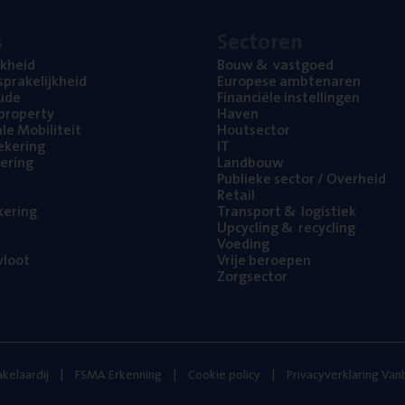
s
Sec­to­ren
jk­heid
Bouw
&
vastgoed
pra­ke­lijk­heid
Euro­pe­se ambtenaren
ude
Finan­ci­ë­le instellingen
l property
Haven
na­le Mobiliteit
Hout­sec­tor
e­ke­ring
IT
e­ring
Land­bouw
Publie­ke sec­tor / Overheid
Retail
ke­ring
Trans­port
&
logistiek
Upcy­cling
&
recycling
Voe­ding
loot
Vrije beroe­pen
Zorg­sec­tor
kelaardij
FSMA Erkenning
Cookie policy
Privacyverklaring Va