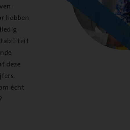
oven:
oor hebben
lledig
tabiliteit
ende
at deze
fers.
 om écht
?