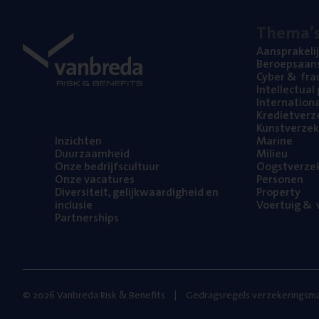
The­ma’
Aan­spra­ke­li
Beroeps­aan­s
Cyber
&
fra
Intel­lec­tu­a
Inter­na­ti­o­
Kre­diet­ver­z
Kunst­ver­ze­k
Inzich­ten
Mari­ne
Duur­zaam­heid
Mili­eu
Onze bedrijfs­cul­tuur
Oogst­ver­ze­
Onze vaca­tu­res
Per­so­nen
Diver­si­teit, gelijk­waar­dig­heid en
Pro­per­ty
inclusie
Voer­tuig
&
v
Part­ner­ships
© 2026 Vanbreda Risk & Benefits
Gedragsregels verzekeringsma