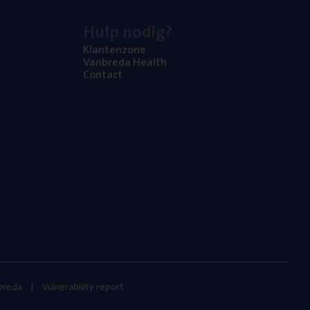
Hulp nodig?
Klan­ten­zo­ne
Van­b­re­da Health
Con­tact
nbreda
Vulnerability report