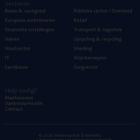
Sec­to­ren
Bouw
&
vastgoed
Publie­ke sec­tor / Overheid
Euro­pe­se ambtenaren
Retail
Finan­ci­ë­le instellingen
Trans­port
&
logistiek
Haven
Upcy­cling
&
recycling
Hout­sec­tor
Voe­ding
IT
Vrije beroe­pen
Land­bouw
Zorg­sec­tor
Hulp nodig?
Klan­ten­zo­ne
Van­b­re­da Health
Con­tact
© 2026 Vanbreda Risk & Benefits
Gedragsregels verzekeringsmakelaardij