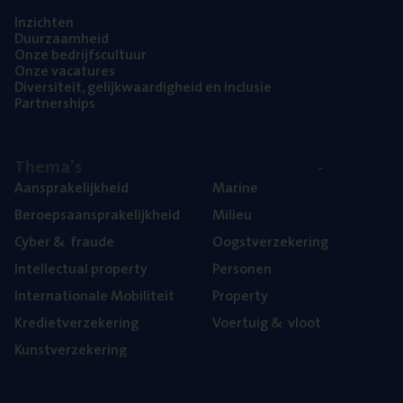
Inzich­ten
Duur­zaam­heid
Onze bedrijfs­cul­tuur
Onze vaca­tu­res
Diver­si­teit, gelijk­waar­dig­heid en inclusie
Part­ner­ships
The­ma’s
Aan­spra­ke­lijk­heid
Mari­ne
Beroeps­aan­spra­ke­lijk­heid
Mili­eu
Cyber
&
fraude
Oogst­ver­ze­ke­ring
Intel­lec­tu­al property
Per­so­nen
Inter­na­ti­o­na­le Mobiliteit
Pro­per­ty
Kre­diet­ver­ze­ke­ring
Voer­tuig
&
vloot
Kunst­ver­ze­ke­ring