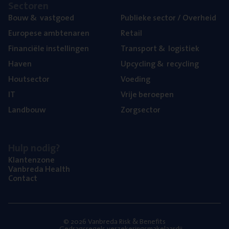
Sec­to­ren
Bouw
&
vastgoed
Publie­ke sec­tor / Overheid
Euro­pe­se ambtenaren
Retail
Finan­ci­ë­le instellingen
Trans­port
&
logistiek
Haven
Upcy­cling
&
recycling
Hout­sec­tor
Voe­ding
IT
Vrije beroe­pen
Land­bouw
Zorg­sec­tor
Hulp nodig?
Klan­ten­zo­ne
Van­b­re­da Health
Con­tact
© 2026 Vanbreda Risk & Benefits
Gedragsregels verzekeringsmakelaardij