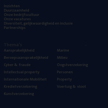
Inzich­ten
Duur­zaam­heid
Onze bedrijfs­cul­tuur
Onze vaca­tu­res
Diver­si­teit, gelijk­waar­dig­heid en inclusie
Part­ner­ships
The­ma’s
Aan­spra­ke­lijk­heid
Mari­ne
Beroeps­aan­spra­ke­lijk­heid
Mili­eu
Cyber
&
fraude
Oogst­ver­ze­ke­ring
Intel­lec­tu­al property
Per­so­nen
Inter­na­ti­o­na­le Mobiliteit
Pro­per­ty
Kre­diet­ver­ze­ke­ring
Voer­tuig
&
vloot
Kunst­ver­ze­ke­ring