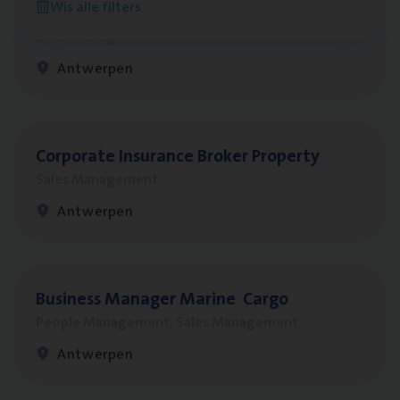
Wis alle filters
Insu­ran­ce Bro­ker
KMO
Sales Management
Antwerpen
Cor­po­ra­te Insu­ran­ce Bro­ker Property
Sales Management
Antwerpen
Busi­ness Mana­ger Mari­ne Cargo
People Management, Sales Management
Antwerpen