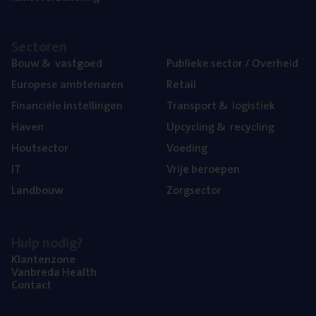
Sec­to­ren
Bouw
&
vastgoed
Publie­ke sec­tor / Overheid
Euro­pe­se ambtenaren
Retail
Finan­ci­ë­le instellingen
Trans­port
&
logistiek
Haven
Upcy­cling
&
recycling
Hout­sec­tor
Voe­ding
IT
Vrije beroe­pen
Land­bouw
Zorg­sec­tor
Hulp nodig?
Klan­ten­zo­ne
Van­b­re­da Health
Con­tact