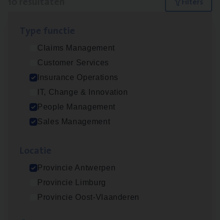
10 resultaten
Filters
Type func­tie
Dos­sier­be­heer­der ver­ze­ke­rin­gen — Soci­al
Claims Management
Pro­fit en Public
Customer Services
Insurance Operations
Insurance Operations
Antwerpen
IT, Change & Innovation
People Management
Sales Management
Advisor/​Configuratie ana­lyst Part­ner in
Benefits
Loca­tie
Insurance Operations
Provincie Antwerpen
Beveren
Provincie Limburg
Provincie Oost-Vlaanderen