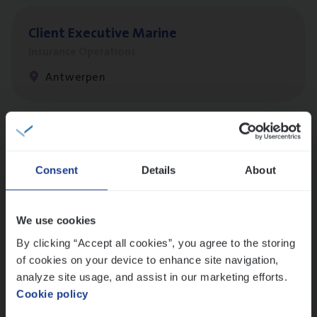
Client Exe­cu­ti­ve Marine
Insurance Operations
Antwerpen
Dos­sier­be­heer­der Pro­per­ty verzekeringen
Insurance Operations
Consent
Details
About
Antwerpen en Hasselt
We use cookies
By clicking “Accept all cookies”, you agree to the storing
Dos­sier­be­heer­der Onder­ne­min­gen Van­b­
of cookies on your device to enhance site navigation,
re­da Huys­mans — Mechelen
analyze site usage, and assist in our marketing efforts.
Cookie policy
Insurance Operations