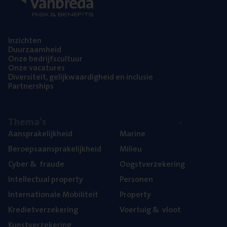
Inzich­ten
Duur­zaam­heid
Onze bedrijfs­cul­tuur
Onze vaca­tu­res
Diver­si­teit, gelijk­waar­dig­heid en inclusie
Part­ner­ships
The­ma’s
Aan­spra­ke­lijk­heid
Mari­ne
Beroeps­aan­spra­ke­lijk­heid
Mili­eu
Cyber
&
fraude
Oogst­ver­ze­ke­ring
Intel­lec­tu­al property
Per­so­nen
Inter­na­ti­o­na­le Mobiliteit
Pro­per­ty
Kre­diet­ver­ze­ke­ring
Voer­tuig
&
vloot
Kunst­ver­ze­ke­ring