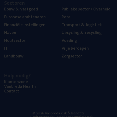
Sec­to­ren
Bouw
&
vastgoed
Publie­ke sec­tor / Overheid
Euro­pe­se ambtenaren
Retail
Finan­ci­ë­le instellingen
Trans­port
&
logistiek
Haven
Upcy­cling
&
recycling
Hout­sec­tor
Voe­ding
IT
Vrije beroe­pen
Land­bouw
Zorg­sec­tor
Hulp nodig?
Klan­ten­zo­ne
Van­b­re­da Health
Con­tact
© 2026 Vanbreda Risk & Benefits
Gedragsregels verzekeringsmakelaardij