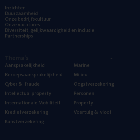
Inzich­ten
Duur­zaam­heid
Onze bedrijfs­cul­tuur
Onze vaca­tu­res
Diver­si­teit, gelijk­waar­dig­heid en inclusie
Part­ner­ships
The­ma’s
Aan­spra­ke­lijk­heid
Mari­ne
Beroeps­aan­spra­ke­lijk­heid
Mili­eu
Cyber
&
fraude
Oogst­ver­ze­ke­ring
Intel­lec­tu­al property
Per­so­nen
Inter­na­ti­o­na­le Mobiliteit
Pro­per­ty
Kre­diet­ver­ze­ke­ring
Voer­tuig
&
vloot
Kunst­ver­ze­ke­ring