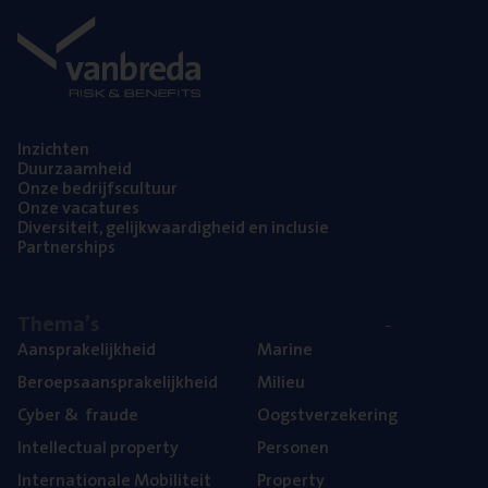
Inzich­ten
Duur­zaam­heid
Onze bedrijfs­cul­tuur
Onze vaca­tu­res
Diver­si­teit, gelijk­waar­dig­heid en inclusie
Part­ner­ships
The­ma’s
Aan­spra­ke­lijk­heid
Mari­ne
Beroeps­aan­spra­ke­lijk­heid
Mili­eu
Cyber
&
fraude
Oogst­ver­ze­ke­ring
Intel­lec­tu­al property
Per­so­nen
Inter­na­ti­o­na­le Mobiliteit
Pro­per­ty