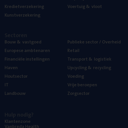
Kre­diet­ver­ze­ke­ring
Voer­tuig
&
vloot
Kunst­ver­ze­ke­ring
Sec­to­ren
Bouw
&
vastgoed
Publie­ke sec­tor / Overheid
Euro­pe­se ambtenaren
Retail
Finan­ci­ë­le instellingen
Trans­port
&
logistiek
Haven
Upcy­cling
&
recycling
Hout­sec­tor
Voe­ding
IT
Vrije beroe­pen
Land­bouw
Zorg­sec­tor
Hulp nodig?
Klan­ten­zo­ne
Van­b­re­da Health