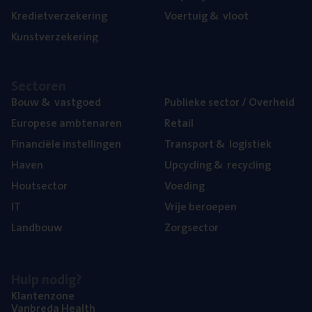
Kre­diet­ver­ze­ke­ring
Voer­tuig
&
vloot
Kunst­ver­ze­ke­ring
Sec­to­ren
Bouw
&
vastgoed
Publie­ke sec­tor / Overheid
Euro­pe­se ambtenaren
Retail
Finan­ci­ë­le instellingen
Trans­port
&
logistiek
Haven
Upcy­cling
&
recycling
Hout­sec­tor
Voe­ding
IT
Vrije beroe­pen
Land­bouw
Zorg­sec­tor
Hulp nodig?
Klan­ten­zo­ne
Van­b­re­da Health