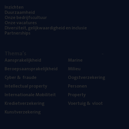
Inzich­ten
Duur­zaam­heid
Onze bedrijfs­cul­tuur
Onze vaca­tu­res
Diver­si­teit, gelijk­waar­dig­heid en inclusie
Part­ner­ships
The­ma’s
Aan­spra­ke­lijk­heid
Mari­ne
Beroeps­aan­spra­ke­lijk­heid
Mili­eu
Cyber
&
fraude
Oogst­ver­ze­ke­ring
Intel­lec­tu­al property
Per­so­nen
Inter­na­ti­o­na­le Mobiliteit
Pro­per­ty
Kre­diet­ver­ze­ke­ring
Voer­tuig
&
vloot
Kunst­ver­ze­ke­ring