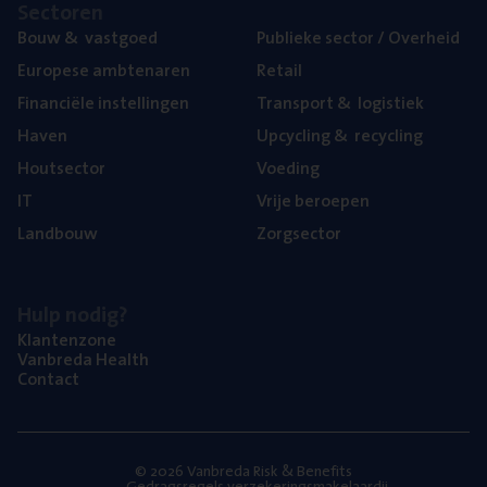
Sec­to­ren
Bouw
&
vastgoed
Publie­ke sec­tor / Overheid
Euro­pe­se ambtenaren
Retail
Finan­ci­ë­le instellingen
Trans­port
&
logistiek
Haven
Upcy­cling
&
recycling
Hout­sec­tor
Voe­ding
IT
Vrije beroe­pen
Land­bouw
Zorg­sec­tor
Hulp nodig?
Klan­ten­zo­ne
Van­b­re­da Health
Con­tact
© 2026 Vanbreda Risk & Benefits
Gedragsregels verzekeringsmakelaardij