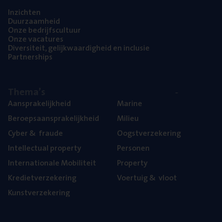
Inzich­ten
Duur­zaam­heid
Onze bedrijfs­cul­tuur
Onze vaca­tu­res
Diver­si­teit, gelijk­waar­dig­heid en inclusie
Part­ner­ships
The­ma’s
Aan­spra­ke­lijk­heid
Mari­ne
Beroeps­aan­spra­ke­lijk­heid
Mili­eu
Cyber
&
fraude
Oogst­ver­ze­ke­ring
Intel­lec­tu­al property
Per­so­nen
Inter­na­ti­o­na­le Mobiliteit
Pro­per­ty
Kre­diet­ver­ze­ke­ring
Voer­tuig
&
vloot
Kunst­ver­ze­ke­ring