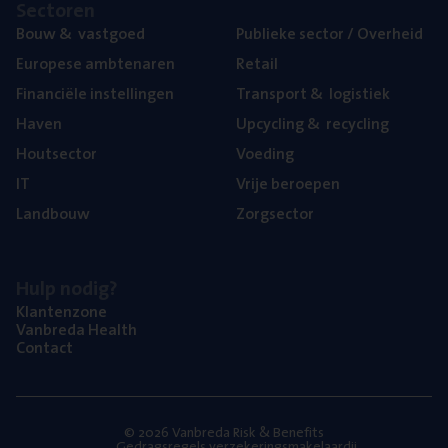
Sec­to­ren
Bouw
&
vastgoed
Publie­ke sec­tor / Overheid
Euro­pe­se ambtenaren
Retail
Finan­ci­ë­le instellingen
Trans­port
&
logistiek
Haven
Upcy­cling
&
recycling
Hout­sec­tor
Voe­ding
IT
Vrije beroe­pen
Land­bouw
Zorg­sec­tor
Hulp nodig?
Klan­ten­zo­ne
Van­b­re­da Health
Con­tact
© 2026 Vanbreda Risk & Benefits
Gedragsregels verzekeringsmakelaardij