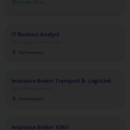
Wis alle filters
Antwerpen
IT
Busi­ness Analyst
IT, Change & Innovation
Antwerpen
Insu­ran­ce Bro­ker Trans­port
&
Logistiek
Sales Management
Antwerpen
Insu­ran­ce Bro­ker
KMO