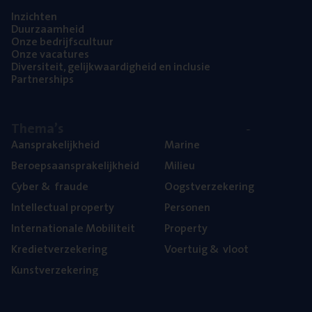
Inzich­ten
Duur­zaam­heid
Onze bedrijfs­cul­tuur
Onze vaca­tu­res
Diver­si­teit, gelijk­waar­dig­heid en inclusie
Part­ner­ships
The­ma’s
Aan­spra­ke­lijk­heid
Mari­ne
Beroeps­aan­spra­ke­lijk­heid
Mili­eu
Cyber
&
fraude
Oogst­ver­ze­ke­ring
Intel­lec­tu­al property
Per­so­nen
Inter­na­ti­o­na­le Mobiliteit
Pro­per­ty
Kre­diet­ver­ze­ke­ring
Voer­tuig
&
vloot
Kunst­ver­ze­ke­ring