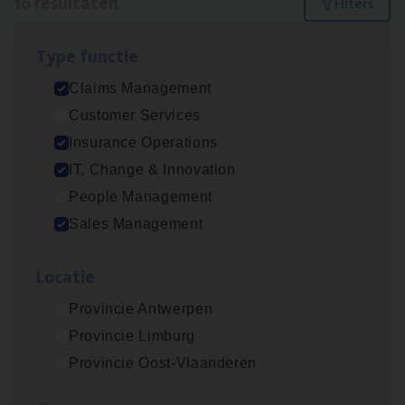
16 resultaten
Filters
Type func­tie
Test Ana­lyst
Claims Management
IT, Change & Innovation
Customer Services
Antwerpen
Insurance Operations
IT, Change & Innovation
People Management
Scha­de­be­heer­der verzekeringen
Sales Management
Claims Management
Loca­tie
Sint-Niklaas/Temse
Provincie Antwerpen
Provincie Limburg
Scha­de Expert Fleet
Provincie Oost-Vlaanderen
Claims Management