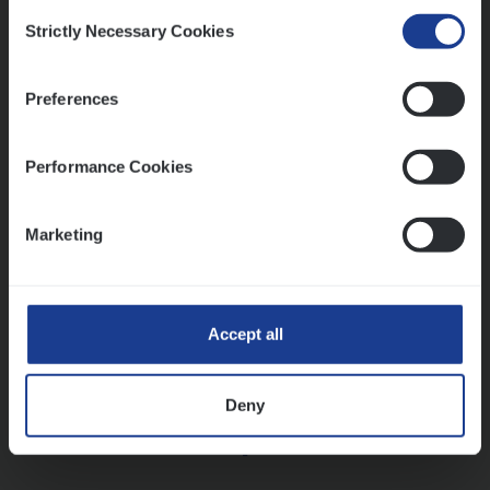
Consent
Strictly Necessary Cookies
Selection
Vorige
Volgende
Preferences
Lees onze verhalen
Performance Cookies
Meer dan collega’s: hoe Julie en Aurélie elkaar
versterken
Marketing
Mathias houdt van diepgaande dossiers én droge
humor
Thalia zoekt graag oplossingen, in games én op het
werk
Accept all
Deny
Ons sollicitatieproces