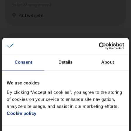
Sales Management
Antwerpen
Dos­sier­be­heer­der ver­ze­ke­rin­gen — Soci­al
Pro­fit en Public
Insurance Operations
Consent
Details
About
Antwerpen
We use cookies
By clicking “Accept all cookies”, you agree to the storing
Dos­sier­be­heer­der Pro­per­ty verzekeringen
of cookies on your device to enhance site navigation,
Insurance Operations
analyze site usage, and assist in our marketing efforts.
Cookie policy
Antwerpen en Hasselt