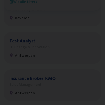
Wis alle filters
Benefits
Insurance Operations
Beveren
Test Ana­lyst
IT, Change & Innovation
Antwerpen
Insu­ran­ce Bro­ker
KMO
Sales Management
Antwerpen