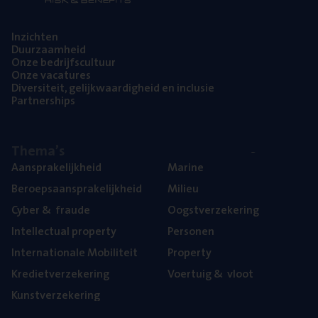
Inzich­ten
Duur­zaam­heid
Onze bedrijfs­cul­tuur
Onze vaca­tu­res
Diver­si­teit, gelijk­waar­dig­heid en inclusie
Part­ner­ships
The­ma’s
Aan­spra­ke­lijk­heid
Mari­ne
Beroeps­aan­spra­ke­lijk­heid
Mili­eu
Cyber
&
fraude
Oogst­ver­ze­ke­ring
Intel­lec­tu­al property
Per­so­nen
Inter­na­ti­o­na­le Mobiliteit
Pro­per­ty
Kre­diet­ver­ze­ke­ring
Voer­tuig
&
vloot
Kunst­ver­ze­ke­ring