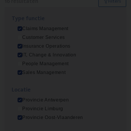
16 resultaten
Filters
Type func­tie
Dos­sier­be­heer­der ver­ze­ke­rin­gen — Soci­al
Claims Management
Pro­fit en Public
Customer Services
Insurance Operations
Insurance Operations
Antwerpen
IT, Change & Innovation
People Management
Sales Management
Claims­hand­ler Fleet
&
Bike
Claims Management
Loca­tie
Antwerpen
Provincie Antwerpen
Provincie Limburg
Provincie Oost-Vlaanderen
Advisor/​Configuratie ana­lyst Part­ner in