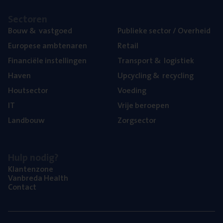
Sec­to­ren
Bouw
&
vastgoed
Publie­ke sec­tor / Overheid
Euro­pe­se ambtenaren
Retail
Finan­ci­ë­le instellingen
Trans­port
&
logistiek
Haven
Upcy­cling
&
recycling
Hout­sec­tor
Voe­ding
IT
Vrije beroe­pen
Land­bouw
Zorg­sec­tor
Hulp nodig?
Klan­ten­zo­ne
Van­b­re­da Health
Con­tact