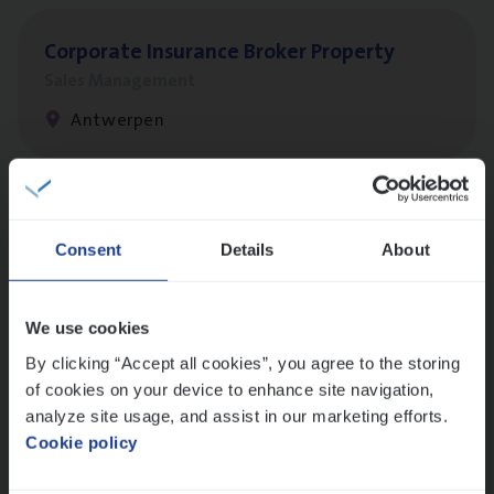
Cor­po­ra­te Insu­ran­ce Bro­ker Property
Sales Management
Antwerpen
Scha­de Expert Fleet
Consent
Details
About
Claims Management
Antwerpen
We use cookies
By clicking “Accept all cookies”, you agree to the storing
of cookies on your device to enhance site navigation,
Busi­ness Mana­ger Mari­ne Cargo
analyze site usage, and assist in our marketing efforts.
People Management, Sales Management
Cookie policy
Antwerpen