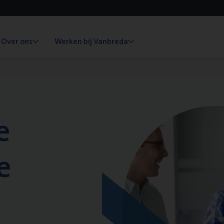
Over ons
Werken bij Vanbreda
e
e