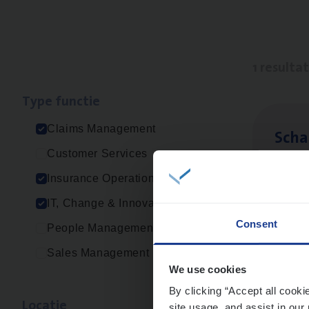
1 resulta
Type func­tie
Claims Management
Scha
Customer Services
Clai
Insurance Operations
Sin
IT, Change & Innovation
Consent
People Management
Sales Management
We use cookies
By clicking “Accept all cooki
Loca­tie
site usage, and assist in our 