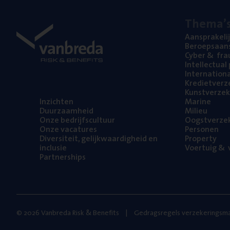
The­ma’
Aan­spra­ke­li
Beroeps­aan­s
Cyber
&
fra
Intel­lec­tu­a
Inter­na­ti­o­
Kre­diet­ver­z
Kunst­ver­ze­k
Inzich­ten
Mari­ne
Duur­zaam­heid
Mili­eu
Onze bedrijfs­cul­tuur
Oogst­ver­ze­
Onze vaca­tu­res
Per­so­nen
Diver­si­teit, gelijk­waar­dig­heid en
Pro­per­ty
inclusie
Voer­tuig
&
v
Part­ner­ships
© 2026 Vanbreda Risk & Benefits
Gedragsregels verzekeringsma