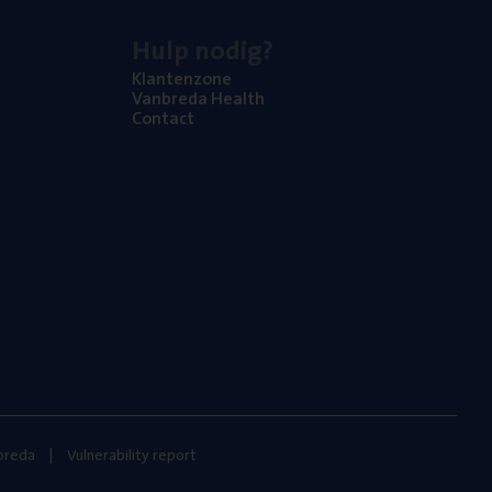
Hulp nodig?
Klan­ten­zo­ne
Van­b­re­da Health
Con­tact
nbreda
Vulnerability report