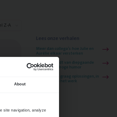
el Z-A
Lees onze verhalen
Meer dan collega’s: hoe Julie en
Aurélie elkaar versterken
Mathias houdt van diepgaande
dossiers én droge humor
Thalia zoekt graag oplossingen, in
games én op het werk
About
e site navigation, analyze