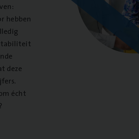
oven:
oor hebben
lledig
tabiliteit
ende
at deze
fers.
 om écht
?