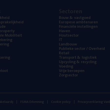
s
Sec­to­ren
jk­heid
Bouw
&
vastgoed
pra­ke­lijk­heid
Euro­pe­se ambtenaren
ude
Finan­ci­ë­le instellingen
l property
Haven
na­le Mobiliteit
Hout­sec­tor
e­ke­ring
IT
e­ring
Land­bouw
Publie­ke sec­tor / Overheid
Retail
ke­ring
Trans­port
&
logistiek
Upcy­cling
&
recycling
Voe­ding
loot
Vrije beroe­pen
Zorg­sec­tor
kelaardij
FSMA Erkenning
Cookie policy
Privacyverklaring Va