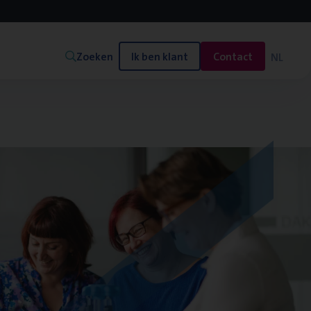
Zoeken
Ik ben klant
Contact
NL