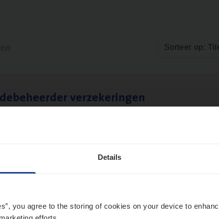
ten
Sorteer op: Tit
­de­be­heer­der verzekeringen
ms Management
t-Niklaas/Temse
Details
es”, you agree to the storing of cookies on your device to enhanc
marketing efforts.