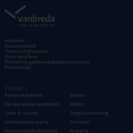
Inzich­ten
Duur­zaam­heid
Onze bedrijfs­cul­tuur
Onze vaca­tu­res
Diver­si­teit, gelijk­waar­dig­heid en inclusie
Part­ner­ships
The­ma’s
Aan­spra­ke­lijk­heid
Mari­ne
Beroeps­aan­spra­ke­lijk­heid
Mili­eu
Cyber
&
fraude
Oogst­ver­ze­ke­ring
Intel­lec­tu­al property
Per­so­nen
Inter­na­ti­o­na­le Mobiliteit
Pro­per­ty