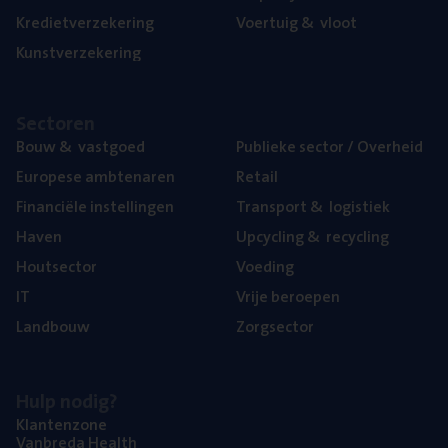
Kre­diet­ver­ze­ke­ring
Voer­tuig
&
vloot
Kunst­ver­ze­ke­ring
Sec­to­ren
Bouw
&
vastgoed
Publie­ke sec­tor / Overheid
Euro­pe­se ambtenaren
Retail
Finan­ci­ë­le instellingen
Trans­port
&
logistiek
Haven
Upcy­cling
&
recycling
Hout­sec­tor
Voe­ding
IT
Vrije beroe­pen
Land­bouw
Zorg­sec­tor
Hulp nodig?
Klan­ten­zo­ne
Van­b­re­da Health