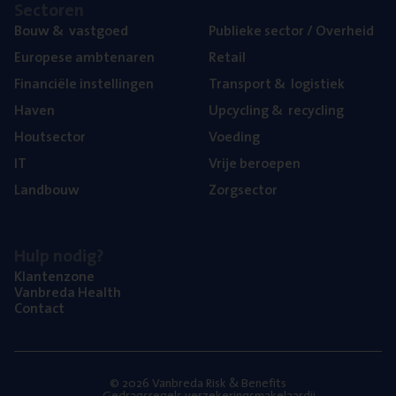
Sec­to­ren
Bouw
&
vastgoed
Publie­ke sec­tor / Overheid
Euro­pe­se ambtenaren
Retail
Finan­ci­ë­le instellingen
Trans­port
&
logistiek
Haven
Upcy­cling
&
recycling
Hout­sec­tor
Voe­ding
IT
Vrije beroe­pen
Land­bouw
Zorg­sec­tor
Hulp nodig?
Klan­ten­zo­ne
Van­b­re­da Health
Con­tact
© 2026 Vanbreda Risk & Benefits
Gedragsregels verzekeringsmakelaardij