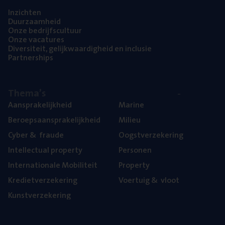
Inzich­ten
Duur­zaam­heid
Onze bedrijfs­cul­tuur
Onze vaca­tu­res
Diver­si­teit, gelijk­waar­dig­heid en inclusie
Part­ner­ships
The­ma’s
Aan­spra­ke­lijk­heid
Mari­ne
Beroeps­aan­spra­ke­lijk­heid
Mili­eu
Cyber
&
fraude
Oogst­ver­ze­ke­ring
Intel­lec­tu­al property
Per­so­nen
Inter­na­ti­o­na­le Mobiliteit
Pro­per­ty
Kre­diet­ver­ze­ke­ring
Voer­tuig
&
vloot
Kunst­ver­ze­ke­ring