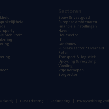
s
Sec­to­ren
jk­heid
Bouw
&
vastgoed
pra­ke­lijk­heid
Euro­pe­se ambtenaren
ude
Finan­ci­ë­le instellingen
l property
Haven
na­le Mobiliteit
Hout­sec­tor
e­ke­ring
IT
e­ring
Land­bouw
Publie­ke sec­tor / Overheid
Retail
ke­ring
Trans­port
&
logistiek
Upcy­cling
&
recycling
Voe­ding
loot
Vrije beroe­pen
Zorg­sec­tor
kelaardij
FSMA Erkenning
Cookie policy
Privacyverklaring Va