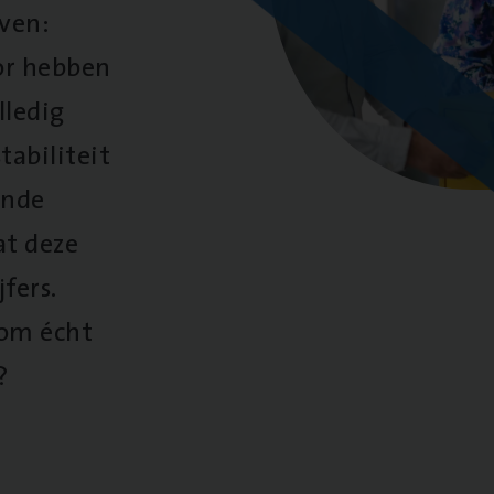
oven:
oor hebben
lledig
tabiliteit
ende
at deze
fers.
 om écht
?