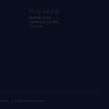
Hulp nodig?
Klan­ten­zo­ne
Van­b­re­da Health
Con­tact
nbreda
Vulnerability report