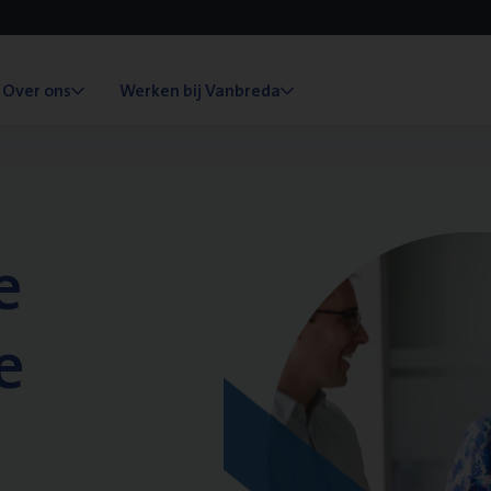
Over ons
Werken bij Vanbreda
e
e