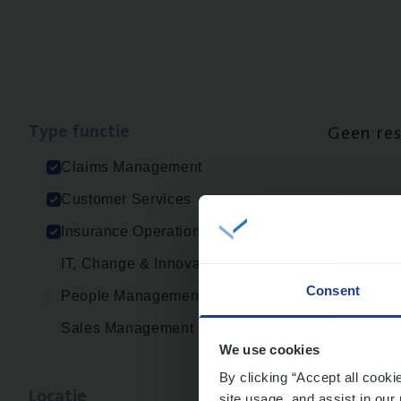
Type func­tie
Geen re
Claims Management
Customer Services
Insurance Operations
IT, Change & Innovation
Consent
People Management
Sales Management
We use cookies
By clicking “Accept all cooki
Loca­tie
site usage, and assist in our 