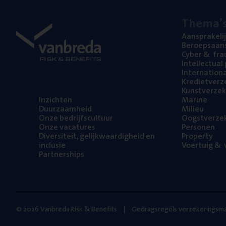
The­ma’
Aan­spra­ke­li
Beroeps­aan­s
Cyber
&
fra
Intel­lec­tu­a
Inter­na­ti­o­
Kre­diet­ver­z
Kunst­ver­ze­k
Inzich­ten
Mari­ne
Duur­zaam­heid
Mili­eu
Onze bedrijfs­cul­tuur
Oogst­ver­ze­
Onze vaca­tu­res
Per­so­nen
Diver­si­teit, gelijk­waar­dig­heid en
Pro­per­ty
inclusie
Voer­tuig
&
v
Part­ner­ships
© 2026 Vanbreda Risk & Benefits
Gedragsregels verzekeringsma