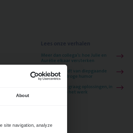
Lees onze verhalen
Meer dan collega’s: hoe Julie en
Aurélie elkaar versterken
Mathias houdt van diepgaande
dossiers én droge humor
Thalia zoekt graag oplossingen, in
games én op het werk
About
e site navigation, analyze