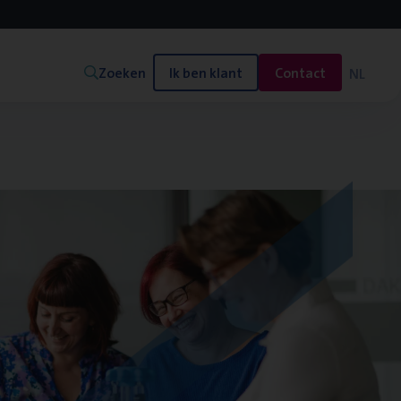
Zoeken
Ik ben klant
Contact
NL