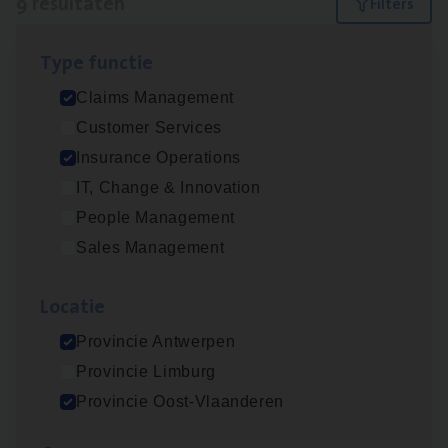
9 resultaten
Filters
Type func­tie
Dos­sier­be­heer­der ver­ze­ke­rin­gen — Soci­al
Claims Management
Pro­fit en Public
Customer Services
Insurance Operations
Insurance Operations
Antwerpen
IT, Change & Innovation
People Management
Sales Management
Claims­hand­ler Fleet
&
Bike
Claims Management
Loca­tie
Antwerpen
Provincie Antwerpen
Provincie Limburg
Provincie Oost-Vlaanderen
Advisor/​Configuratie ana­lyst Part­ner in