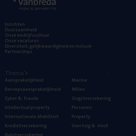
Inzich­ten
Duur­zaam­heid
Onze bedrijfs­cul­tuur
Onze vaca­tu­res
Diver­si­teit, gelijk­waar­dig­heid en inclusie
Part­ner­ships
The­ma’s
Aan­spra­ke­lijk­heid
Mari­ne
Beroeps­aan­spra­ke­lijk­heid
Mili­eu
Cyber
&
fraude
Oogst­ver­ze­ke­ring
Intel­lec­tu­al property
Per­so­nen
Inter­na­ti­o­na­le Mobiliteit
Pro­per­ty
Kre­diet­ver­ze­ke­ring
Voer­tuig
&
vloot
Kunst­ver­ze­ke­ring