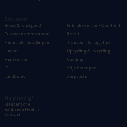
Sec­to­ren
Bouw
&
vastgoed
Publie­ke sec­tor / Overheid
Euro­pe­se ambtenaren
Retail
Finan­ci­ë­le instellingen
Trans­port
&
logistiek
Haven
Upcy­cling
&
recycling
Hout­sec­tor
Voe­ding
IT
Vrije beroe­pen
Land­bouw
Zorg­sec­tor
Hulp nodig?
Klan­ten­zo­ne
Van­b­re­da Health
Con­tact