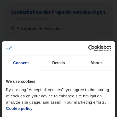
Dos­sier­be­heer­der Pro­per­ty verzekeringen
Insurance Operations
Antwerpen en Hasselt
Dos­sier­be­heer­der Onder­ne­min­gen Van­b­
re­da Huys­mans — Mechelen
Consent
Details
About
Insurance Operations
Mechelen
We use cookies
By clicking “Accept all cookies”, you agree to the storing
of cookies on your device to enhance site navigation,
Scha­de­be­heer­der verzekeringen
analyze site usage, and assist in our marketing efforts.
Cookie policy
Claims Management