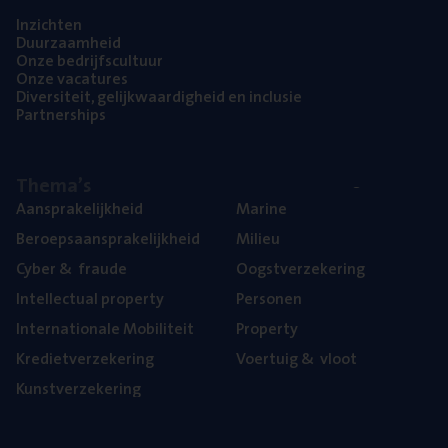
Inzich­ten
Duur­zaam­heid
Onze bedrijfs­cul­tuur
Onze vaca­tu­res
Diver­si­teit, gelijk­waar­dig­heid en inclusie
Part­ner­ships
The­ma’s
Aan­spra­ke­lijk­heid
Mari­ne
Beroeps­aan­spra­ke­lijk­heid
Mili­eu
Cyber
&
fraude
Oogst­ver­ze­ke­ring
Intel­lec­tu­al property
Per­so­nen
Inter­na­ti­o­na­le Mobiliteit
Pro­per­ty
Kre­diet­ver­ze­ke­ring
Voer­tuig
&
vloot
Kunst­ver­ze­ke­ring