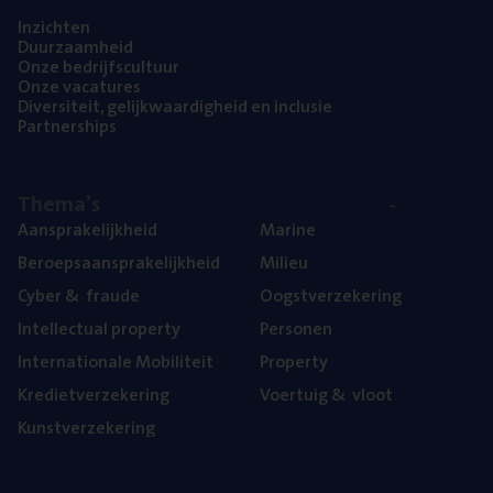
Inzich­ten
Duur­zaam­heid
Onze bedrijfs­cul­tuur
Onze vaca­tu­res
Diver­si­teit, gelijk­waar­dig­heid en inclusie
Part­ner­ships
The­ma’s
Aan­spra­ke­lijk­heid
Mari­ne
Beroeps­aan­spra­ke­lijk­heid
Mili­eu
Cyber
&
fraude
Oogst­ver­ze­ke­ring
Intel­lec­tu­al property
Per­so­nen
Inter­na­ti­o­na­le Mobiliteit
Pro­per­ty
Kre­diet­ver­ze­ke­ring
Voer­tuig
&
vloot
Kunst­ver­ze­ke­ring