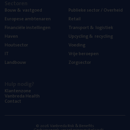
Sec­to­ren
Bouw
&
vastgoed
Publie­ke sec­tor / Overheid
Euro­pe­se ambtenaren
Retail
Finan­ci­ë­le instellingen
Trans­port
&
logistiek
Haven
Upcy­cling
&
recycling
Hout­sec­tor
Voe­ding
IT
Vrije beroe­pen
Land­bouw
Zorg­sec­tor
Hulp nodig?
Klan­ten­zo­ne
Van­b­re­da Health
Con­tact
© 2026 Vanbreda Risk & Benefits
Gedragsregels verzekeringsmakelaardij