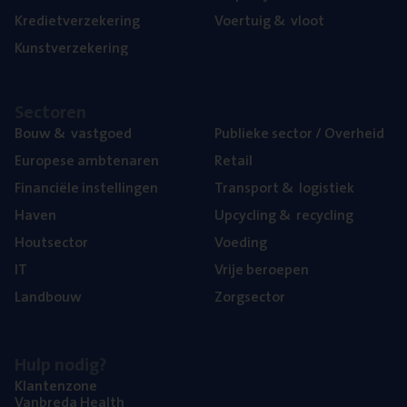
Kre­diet­ver­ze­ke­ring
Voer­tuig
&
vloot
Kunst­ver­ze­ke­ring
Sec­to­ren
Bouw
&
vastgoed
Publie­ke sec­tor / Overheid
Euro­pe­se ambtenaren
Retail
Finan­ci­ë­le instellingen
Trans­port
&
logistiek
Haven
Upcy­cling
&
recycling
Hout­sec­tor
Voe­ding
IT
Vrije beroe­pen
Land­bouw
Zorg­sec­tor
Hulp nodig?
Klan­ten­zo­ne
Van­b­re­da Health