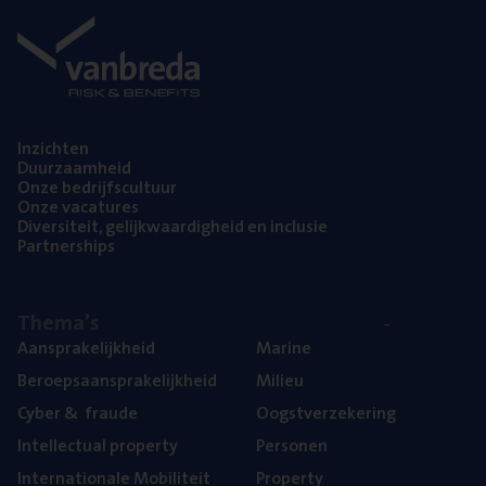
Inzich­ten
Duur­zaam­heid
Onze bedrijfs­cul­tuur
Onze vaca­tu­res
Diver­si­teit, gelijk­waar­dig­heid en inclusie
Part­ner­ships
The­ma’s
Aan­spra­ke­lijk­heid
Mari­ne
Beroeps­aan­spra­ke­lijk­heid
Mili­eu
Cyber
&
fraude
Oogst­ver­ze­ke­ring
Intel­lec­tu­al property
Per­so­nen
Inter­na­ti­o­na­le Mobiliteit
Pro­per­ty