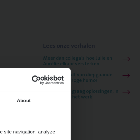
Lees onze verhalen
Meer dan collega’s: hoe Julie en
Aurélie elkaar versterken
Mathias houdt van diepgaande
dossiers én droge humor
Thalia zoekt graag oplossingen, in
games én op het werk
About
e site navigation, analyze