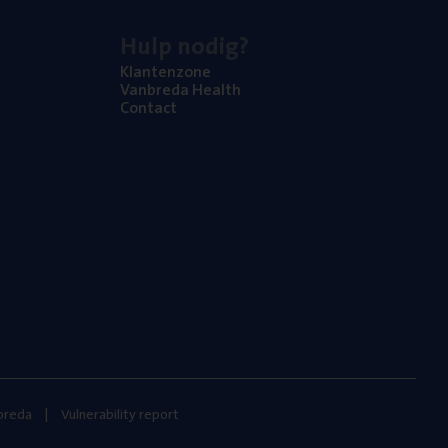
Hulp nodig?
Klan­ten­zo­ne
Van­b­re­da Health
Con­tact
nbreda
Vulnerability report