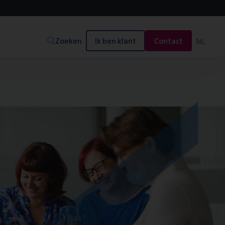
Zoeken
Ik ben klant
Contact
NL