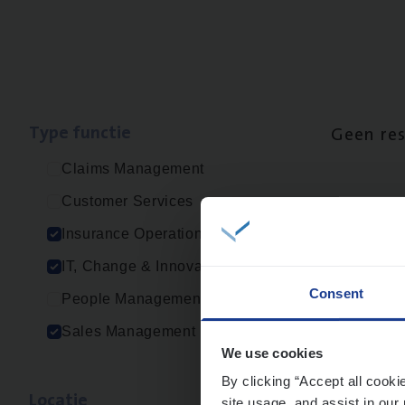
Type func­tie
Geen re
Claims Management
Customer Services
Insurance Operations
IT, Change & Innovation
Consent
People Management
Sales Management
We use cookies
By clicking “Accept all cooki
Loca­tie
site usage, and assist in our 