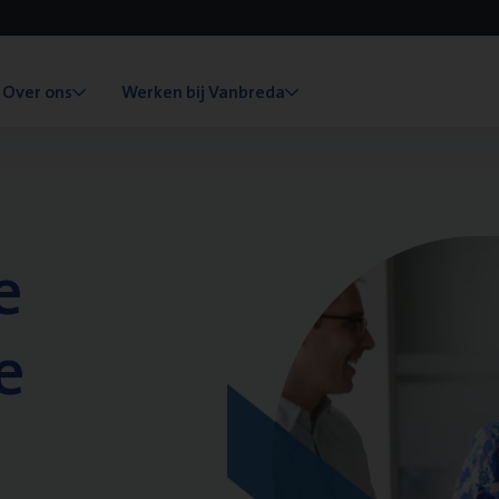
Over ons
Werken bij Vanbreda
e
e