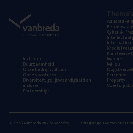
The­ma’
Aan­spra­ke­li
Beroeps­aan­s
Cyber
&
fra
Intel­lec­tu­a
Inter­na­ti­o­
Kre­diet­ver­z
Kunst­ver­ze­k
Inzich­ten
Mari­ne
Duur­zaam­heid
Mili­eu
Onze bedrijfs­cul­tuur
Oogst­ver­ze­
Onze vaca­tu­res
Per­so­nen
Diver­si­teit, gelijk­waar­dig­heid en
Pro­per­ty
inclusie
Voer­tuig
&
v
Part­ner­ships
© 2026 Vanbreda Risk & Benefits
Gedragsregels verzekeringsma