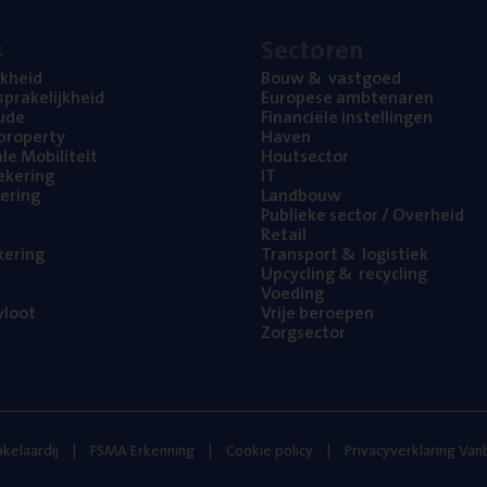
s
Sec­to­ren
jk­heid
Bouw
&
vastgoed
pra­ke­lijk­heid
Euro­pe­se ambtenaren
ude
Finan­ci­ë­le instellingen
l property
Haven
na­le Mobiliteit
Hout­sec­tor
e­ke­ring
IT
e­ring
Land­bouw
Publie­ke sec­tor / Overheid
Retail
ke­ring
Trans­port
&
logistiek
Upcy­cling
&
recycling
Voe­ding
loot
Vrije beroe­pen
Zorg­sec­tor
kelaardij
FSMA Erkenning
Cookie policy
Privacyverklaring Va