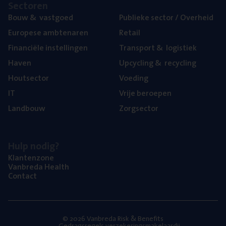
Sec­to­ren
Bouw
&
vastgoed
Publie­ke sec­tor / Overheid
Euro­pe­se ambtenaren
Retail
Finan­ci­ë­le instellingen
Trans­port
&
logistiek
Haven
Upcy­cling
&
recycling
Hout­sec­tor
Voe­ding
IT
Vrije beroe­pen
Land­bouw
Zorg­sec­tor
Hulp nodig?
Klan­ten­zo­ne
Van­b­re­da Health
Con­tact
© 2026 Vanbreda Risk & Benefits
Gedragsregels verzekeringsmakelaardij