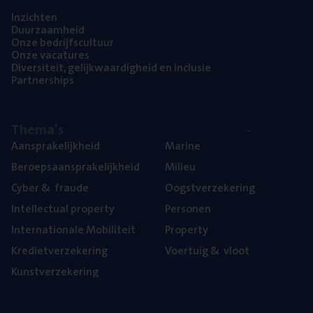
Inzich­ten
Duur­zaam­heid
Onze bedrijfs­cul­tuur
Onze vaca­tu­res
Diver­si­teit, gelijk­waar­dig­heid en inclusie
Part­ner­ships
The­ma’s
Aan­spra­ke­lijk­heid
Mari­ne
Beroeps­aan­spra­ke­lijk­heid
Mili­eu
Cyber
&
fraude
Oogst­ver­ze­ke­ring
Intel­lec­tu­al property
Per­so­nen
Inter­na­ti­o­na­le Mobiliteit
Pro­per­ty
Kre­diet­ver­ze­ke­ring
Voer­tuig
&
vloot
Kunst­ver­ze­ke­ring