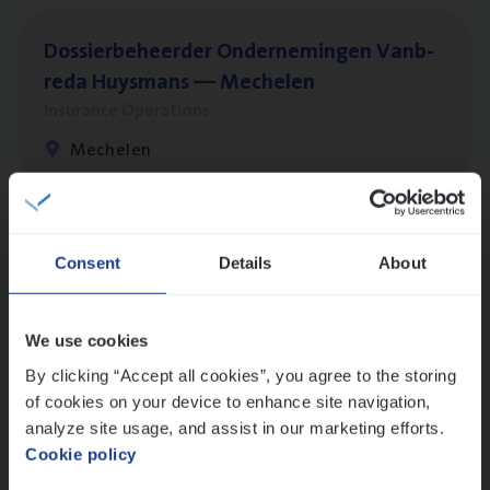
Dos­sier­be­heer­der Onder­ne­min­gen Van­b­
re­da Huys­mans — Mechelen
Insurance Operations
Mechelen
(Agi­le)
IT
Pro­ject Manager
Consent
Details
About
IT, Change & Innovation
Antwerpen
We use cookies
By clicking “Accept all cookies”, you agree to the storing
of cookies on your device to enhance site navigation,
Dos­sier­be­heer­der Gewaar­borgd Inkomen
analyze site usage, and assist in our marketing efforts.
Cookie policy
Insurance Operations