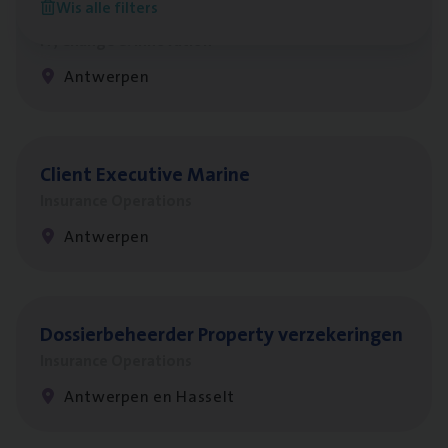
Wis alle filters
Test Ana­lyst
IT, Change & Innovation
Antwerpen
Client Exe­cu­ti­ve Marine
Insurance Operations
Antwerpen
Dos­sier­be­heer­der Pro­per­ty verzekeringen
Insurance Operations
Antwerpen en Hasselt