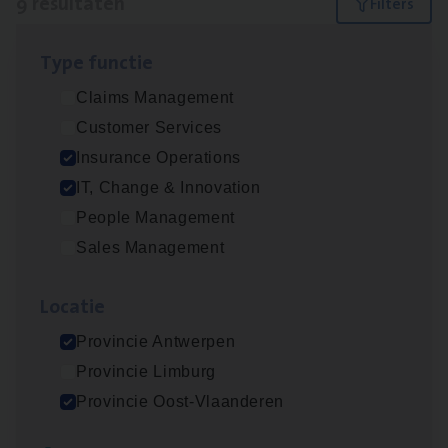
9 resultaten
Filters
Type func­tie
Dos­sier­be­heer­der ver­ze­ke­rin­gen — Soci­al
Claims Management
Pro­fit en Public
Customer Services
Insurance Operations
Insurance Operations
Antwerpen
IT, Change & Innovation
People Management
Sales Management
Advisor/​Configuratie ana­lyst Part­ner in
Benefits
Loca­tie
Insurance Operations
Provincie Antwerpen
Beveren
Provincie Limburg
Provincie Oost-Vlaanderen