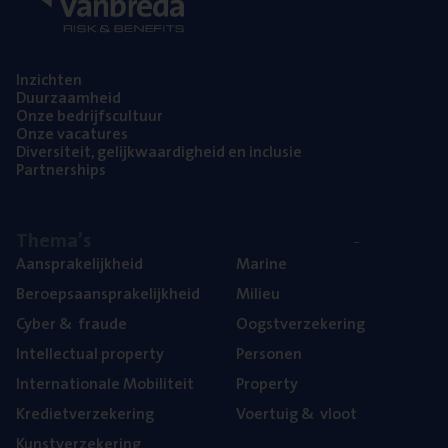
Inzich­ten
Duur­zaam­heid
Onze bedrijfs­cul­tuur
Onze vaca­tu­res
Diver­si­teit, gelijk­waar­dig­heid en inclusie
Part­ner­ships
The­ma’s
Aan­spra­ke­lijk­heid
Mari­ne
Beroeps­aan­spra­ke­lijk­heid
Mili­eu
Cyber
&
fraude
Oogst­ver­ze­ke­ring
Intel­lec­tu­al property
Per­so­nen
Inter­na­ti­o­na­le Mobiliteit
Pro­per­ty
Kre­diet­ver­ze­ke­ring
Voer­tuig
&
vloot
Kunst­ver­ze­ke­ring