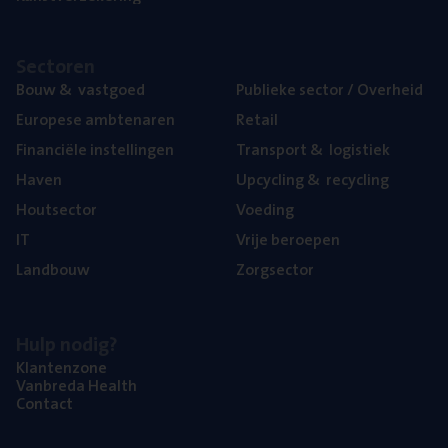
Sec­to­ren
Bouw
&
vastgoed
Publie­ke sec­tor / Overheid
Euro­pe­se ambtenaren
Retail
Finan­ci­ë­le instellingen
Trans­port
&
logistiek
Haven
Upcy­cling
&
recycling
Hout­sec­tor
Voe­ding
IT
Vrije beroe­pen
Land­bouw
Zorg­sec­tor
Hulp nodig?
Klan­ten­zo­ne
Van­b­re­da Health
Con­tact