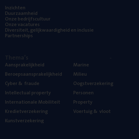
Inzich­ten
Duur­zaam­heid
Onze bedrijfs­cul­tuur
Onze vaca­tu­res
Diver­si­teit, gelijk­waar­dig­heid en inclusie
Part­ner­ships
The­ma’s
Aan­spra­ke­lijk­heid
Mari­ne
Beroeps­aan­spra­ke­lijk­heid
Mili­eu
Cyber
&
fraude
Oogst­ver­ze­ke­ring
Intel­lec­tu­al property
Per­so­nen
Inter­na­ti­o­na­le Mobiliteit
Pro­per­ty
Kre­diet­ver­ze­ke­ring
Voer­tuig
&
vloot
Kunst­ver­ze­ke­ring