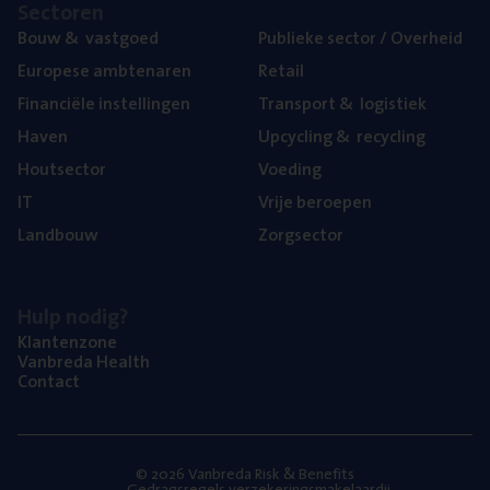
Sec­to­ren
Bouw
&
vastgoed
Publie­ke sec­tor / Overheid
Euro­pe­se ambtenaren
Retail
Finan­ci­ë­le instellingen
Trans­port
&
logistiek
Haven
Upcy­cling
&
recycling
Hout­sec­tor
Voe­ding
IT
Vrije beroe­pen
Land­bouw
Zorg­sec­tor
Hulp nodig?
Klan­ten­zo­ne
Van­b­re­da Health
Con­tact
© 2026 Vanbreda Risk & Benefits
Gedragsregels verzekeringsmakelaardij