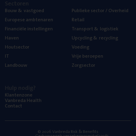
Sec­to­ren
Bouw
&
vastgoed
Publie­ke sec­tor / Overheid
Euro­pe­se ambtenaren
Retail
Finan­ci­ë­le instellingen
Trans­port
&
logistiek
Haven
Upcy­cling
&
recycling
Hout­sec­tor
Voe­ding
IT
Vrije beroe­pen
Land­bouw
Zorg­sec­tor
Hulp nodig?
Klan­ten­zo­ne
Van­b­re­da Health
Con­tact
© 2026 Vanbreda Risk & Benefits
Gedragsregels verzekeringsmakelaardij