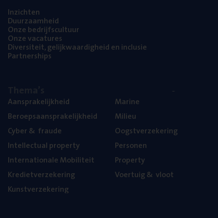
Inzich­ten
Duur­zaam­heid
Onze bedrijfs­cul­tuur
Onze vaca­tu­res
Diver­si­teit, gelijk­waar­dig­heid en inclusie
Part­ner­ships
The­ma’s
Aan­spra­ke­lijk­heid
Mari­ne
Beroeps­aan­spra­ke­lijk­heid
Mili­eu
Cyber
&
fraude
Oogst­ver­ze­ke­ring
Intel­lec­tu­al property
Per­so­nen
Inter­na­ti­o­na­le Mobiliteit
Pro­per­ty
Kre­diet­ver­ze­ke­ring
Voer­tuig
&
vloot
Kunst­ver­ze­ke­ring