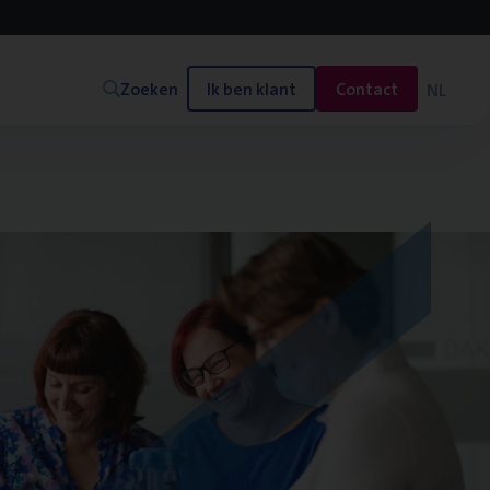
Zoeken
Ik ben klant
Contact
NL