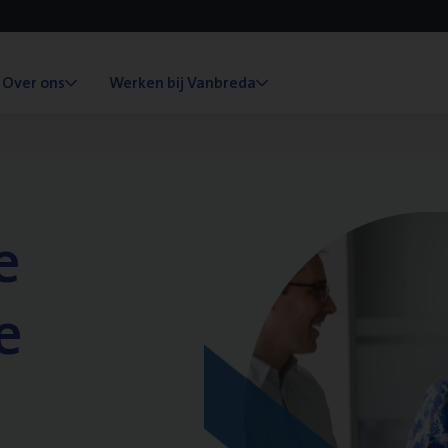
Over ons
Werken bij Vanbreda
e
e