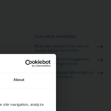
Lees onze verhalen
Meer dan collega’s: hoe Julie en
Aurélie elkaar versterken
Mathias houdt van diepgaande
dossiers én droge humor
Thalia zoekt graag oplossingen, in
games én op het werk
About
e site navigation, analyze