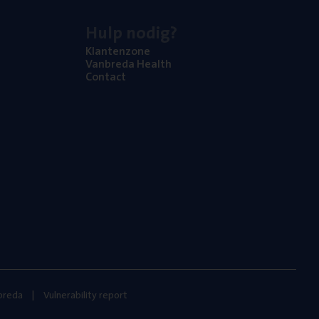
Hulp nodig?
Klan­ten­zo­ne
Van­b­re­da Health
Con­tact
nbreda
Vulnerability report