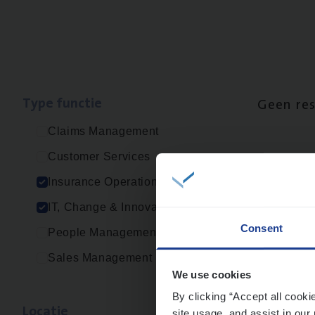
Type func­tie
Geen re
Claims Management
Customer Services
Insurance Operations
IT, Change & Innovation
Consent
People Management
Sales Management
We use cookies
By clicking “Accept all cooki
Loca­tie
site usage, and assist in our 