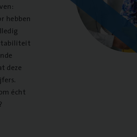
oven:
oor hebben
lledig
tabiliteit
ende
at deze
fers.
 om écht
?