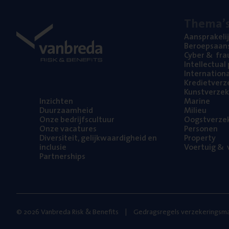
The­ma’
Aan­spra­ke­li
Beroeps­aan­s
Cyber
&
fra
Intel­lec­tu­a
Inter­na­ti­o­
Kre­diet­ver­z
Kunst­ver­ze­k
Inzich­ten
Mari­ne
Duur­zaam­heid
Mili­eu
Onze bedrijfs­cul­tuur
Oogst­ver­ze­
Onze vaca­tu­res
Per­so­nen
Diver­si­teit, gelijk­waar­dig­heid en
Pro­per­ty
inclusie
Voer­tuig
&
v
Part­ner­ships
© 2026 Vanbreda Risk & Benefits
Gedragsregels verzekeringsma