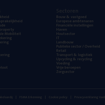
s
Sec­to­ren
jk­heid
Bouw
&
vastgoed
pra­ke­lijk­heid
Euro­pe­se ambtenaren
ude
Finan­ci­ë­le instellingen
l property
Haven
na­le Mobiliteit
Hout­sec­tor
e­ke­ring
IT
e­ring
Land­bouw
Publie­ke sec­tor / Overheid
Retail
ke­ring
Trans­port
&
logistiek
Upcy­cling
&
recycling
Voe­ding
loot
Vrije beroe­pen
Zorg­sec­tor
kelaardij
FSMA Erkenning
Cookie policy
Privacyverklaring Va