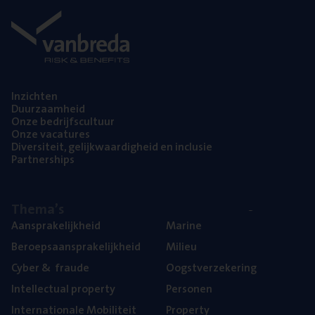
Inzich­ten
Duur­zaam­heid
Onze bedrijfs­cul­tuur
Onze vaca­tu­res
Diver­si­teit, gelijk­waar­dig­heid en inclusie
Part­ner­ships
The­ma’s
Aan­spra­ke­lijk­heid
Mari­ne
Beroeps­aan­spra­ke­lijk­heid
Mili­eu
Cyber
&
fraude
Oogst­ver­ze­ke­ring
Intel­lec­tu­al property
Per­so­nen
Inter­na­ti­o­na­le Mobiliteit
Pro­per­ty