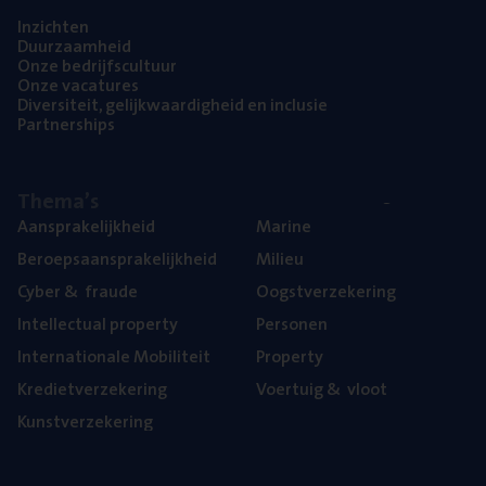
Inzich­ten
Duur­zaam­heid
Onze bedrijfs­cul­tuur
Onze vaca­tu­res
Diver­si­teit, gelijk­waar­dig­heid en inclusie
Part­ner­ships
The­ma’s
Aan­spra­ke­lijk­heid
Mari­ne
Beroeps­aan­spra­ke­lijk­heid
Mili­eu
Cyber
&
fraude
Oogst­ver­ze­ke­ring
Intel­lec­tu­al property
Per­so­nen
Inter­na­ti­o­na­le Mobiliteit
Pro­per­ty
Kre­diet­ver­ze­ke­ring
Voer­tuig
&
vloot
Kunst­ver­ze­ke­ring