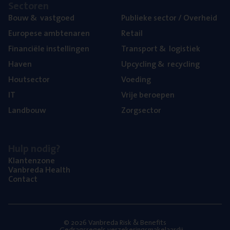
Sec­to­ren
Bouw
&
vastgoed
Publie­ke sec­tor / Overheid
Euro­pe­se ambtenaren
Retail
Finan­ci­ë­le instellingen
Trans­port
&
logistiek
Haven
Upcy­cling
&
recycling
Hout­sec­tor
Voe­ding
IT
Vrije beroe­pen
Land­bouw
Zorg­sec­tor
Hulp nodig?
Klan­ten­zo­ne
Van­b­re­da Health
Con­tact
© 2026 Vanbreda Risk & Benefits
Gedragsregels verzekeringsmakelaardij