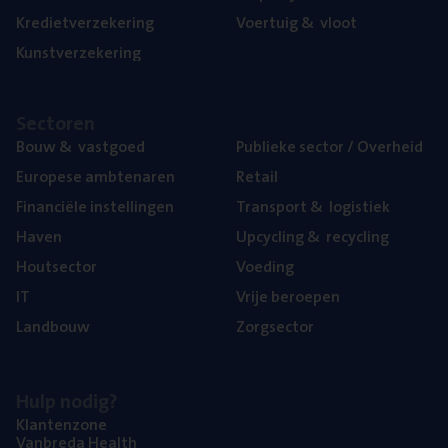
Kre­diet­ver­ze­ke­ring
Voer­tuig
&
vloot
Kunst­ver­ze­ke­ring
Sec­to­ren
Bouw
&
vastgoed
Publie­ke sec­tor / Overheid
Euro­pe­se ambtenaren
Retail
Finan­ci­ë­le instellingen
Trans­port
&
logistiek
Haven
Upcy­cling
&
recycling
Hout­sec­tor
Voe­ding
IT
Vrije beroe­pen
Land­bouw
Zorg­sec­tor
Hulp nodig?
Klan­ten­zo­ne
Van­b­re­da Health