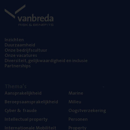
Inzich­ten
Duur­zaam­heid
Onze bedrijfs­cul­tuur
Onze vaca­tu­res
Diver­si­teit, gelijk­waar­dig­heid en inclusie
Part­ner­ships
The­ma’s
Aan­spra­ke­lijk­heid
Mari­ne
Beroeps­aan­spra­ke­lijk­heid
Mili­eu
Cyber
&
fraude
Oogst­ver­ze­ke­ring
Intel­lec­tu­al property
Per­so­nen
Inter­na­ti­o­na­le Mobiliteit
Pro­per­ty