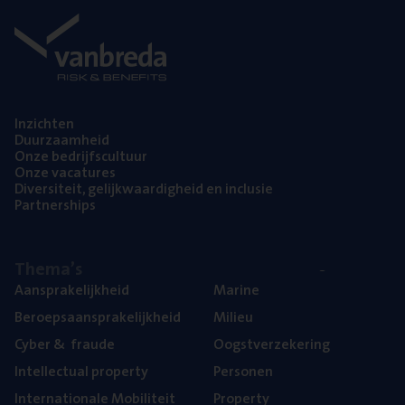
Inzich­ten
Duur­zaam­heid
Onze bedrijfs­cul­tuur
Onze vaca­tu­res
Diver­si­teit, gelijk­waar­dig­heid en inclusie
Part­ner­ships
The­ma’s
Aan­spra­ke­lijk­heid
Mari­ne
Beroeps­aan­spra­ke­lijk­heid
Mili­eu
Cyber
&
fraude
Oogst­ver­ze­ke­ring
Intel­lec­tu­al property
Per­so­nen
Inter­na­ti­o­na­le Mobiliteit
Pro­per­ty