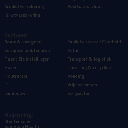
Kre­diet­ver­ze­ke­ring
Voer­tuig
&
vloot
Kunst­ver­ze­ke­ring
Sec­to­ren
Bouw
&
vastgoed
Publie­ke sec­tor / Overheid
Euro­pe­se ambtenaren
Retail
Finan­ci­ë­le instellingen
Trans­port
&
logistiek
Haven
Upcy­cling
&
recycling
Hout­sec­tor
Voe­ding
IT
Vrije beroe­pen
Land­bouw
Zorg­sec­tor
Hulp nodig?
Klan­ten­zo­ne
Van­b­re­da Health