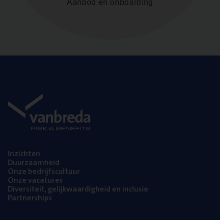
Aanbod en onboarding
Inzich­ten
Duur­zaam­heid
Onze bedrijfs­cul­tuur
Onze vaca­tu­res
Diver­si­teit, gelijk­waar­dig­heid en inclusie
Part­ner­ships