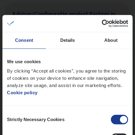
Advisor/​Configuratie ana­lyst Part­ner in
Benefits
Insurance Operations
Beveren
Consent
Details
About
We use cookies
Dos­sier­be­heer­der ver­ze­ke­rin­gen — Soci­al
By clicking “Accept all cookies”, you agree to the storing
Pro­fit en Public
of cookies on your device to enhance site navigation,
analyze site usage, and assist in our marketing efforts.
Insurance Operations
Cookie policy
Antwerpen
Consent
Strictly Necessary Cookies
Selection
Lees onze verhalen