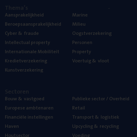
The­ma’s
Aan­spra­ke­lijk­heid
Mari­ne
Beroeps­aan­spra­ke­lijk­heid
Mili­eu
Cyber
&
fraude
Oogst­ver­ze­ke­ring
Intel­lec­tu­al property
Per­so­nen
Inter­na­ti­o­na­le Mobiliteit
Pro­per­ty
Kre­diet­ver­ze­ke­ring
Voer­tuig
&
vloot
Kunst­ver­ze­ke­ring
Sec­to­ren
Bouw
&
vastgoed
Publie­ke sec­tor / Overheid
Euro­pe­se ambtenaren
Retail
Finan­ci­ë­le instellingen
Trans­port
&
logistiek
Haven
Upcy­cling
&
recycling
Hout­sec­tor
Voe­ding