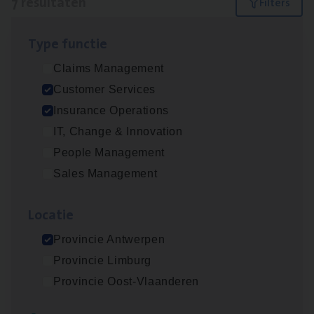
7 resultaten
Filters
Type func­tie
Dos­sier­be­heer­der Gewaar­borgd Inkomen
Claims Management
Insurance Operations
Customer Services
Antwerpen
Insurance Operations
IT, Change & Innovation
People Management
Dos­sier­be­heer­der Onder­ne­min­gen Van­b­
Sales Management
re­da Huys­mans — Mechelen
Insurance Operations
Loca­tie
Mechelen
Provincie Antwerpen
Provincie Limburg
Provincie Oost-Vlaanderen
Dos­sier­be­heer­der Pro­per­ty verzekeringen