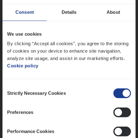
Dos­sier­be­heer­der ver­ze­ke­rin­gen — Soci­al
Consent
Details
About
Pro­fit en Public
Insurance Operations
We use cookies
Antwerpen
By clicking “Accept all cookies”, you agree to the storing
of cookies on your device to enhance site navigation,
analyze site usage, and assist in our marketing efforts.
Cookie policy
Lees onze verhalen
Meer dan collega’s: hoe Julie en Aurélie elkaar
Consent
versterken
Strictly Necessary Cookies
Selection
Mathias houdt van diepgaande dossiers én droge
humor
Preferences
Thalia zoekt graag oplossingen, in games én op het
werk
Performance Cookies