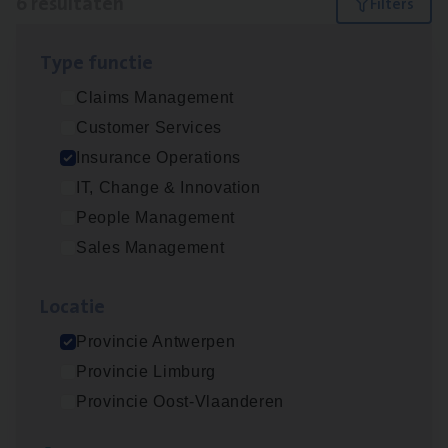
6 resultaten
Filters
Type func­tie
Advisor/​Configuratie ana­lyst Part­ner in
Claims Management
Benefits
Customer Services
Insurance Operations
Insurance Operations
Beveren
IT, Change & Innovation
People Management
Sales Management
Client Exe­cu­ti­ve Marine
Insurance Operations
Loca­tie
Antwerpen
Provincie Antwerpen
Provincie Limburg
Provincie Oost-Vlaanderen
Dos­sier­be­heer­der Gewaar­borgd Inkomen