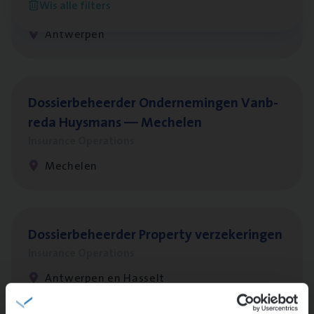
Wis alle filters
Insurance Operations
Antwerpen
Dos­sier­be­heer­der Onder­ne­min­gen Van­b­
re­da Huys­mans — Mechelen
Insurance Operations
Mechelen
Dos­sier­be­heer­der Pro­per­ty verzekeringen
Insurance Operations
Antwerpen en Hasselt