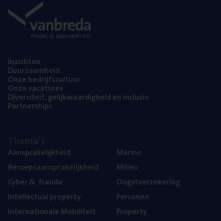
Inzich­ten
Duur­zaam­heid
Onze bedrijfs­cul­tuur
Onze vaca­tu­res
Diver­si­teit, gelijk­waar­dig­heid en inclusie
Part­ner­ships
The­ma’s
Aan­spra­ke­lijk­heid
Mari­ne
Beroeps­aan­spra­ke­lijk­heid
Mili­eu
Cyber
&
fraude
Oogst­ver­ze­ke­ring
Intel­lec­tu­al property
Per­so­nen
Inter­na­ti­o­na­le Mobiliteit
Pro­per­ty