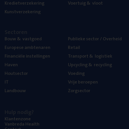
Kre­diet­ver­ze­ke­ring
Voer­tuig
&
vloot
Kunst­ver­ze­ke­ring
Sec­to­ren
Bouw
&
vastgoed
Publie­ke sec­tor / Overheid
Euro­pe­se ambtenaren
Retail
Finan­ci­ë­le instellingen
Trans­port
&
logistiek
Haven
Upcy­cling
&
recycling
Hout­sec­tor
Voe­ding
IT
Vrije beroe­pen
Land­bouw
Zorg­sec­tor
Hulp nodig?
Klan­ten­zo­ne
Van­b­re­da Health