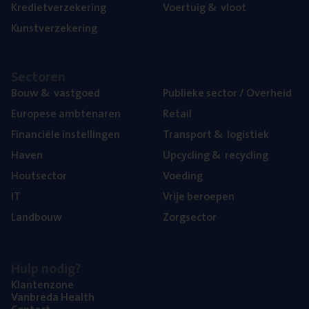
Kre­diet­ver­ze­ke­ring
Voer­tuig
&
vloot
Kunst­ver­ze­ke­ring
Sec­to­ren
Bouw
&
vastgoed
Publie­ke sec­tor / Overheid
Euro­pe­se ambtenaren
Retail
Finan­ci­ë­le instellingen
Trans­port
&
logistiek
Haven
Upcy­cling
&
recycling
Hout­sec­tor
Voe­ding
IT
Vrije beroe­pen
Land­bouw
Zorg­sec­tor
Hulp nodig?
Klan­ten­zo­ne
Van­b­re­da Health