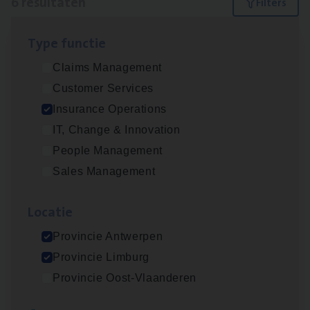
6 resultaten
Filters
Type func­tie
Dos­sier­be­heer­der ver­ze­ke­rin­gen — Soci­al
Claims Management
Pro­fit en Public
Customer Services
Insurance Operations
Insurance Operations
Antwerpen
IT, Change & Innovation
People Management
Sales Management
Advisor/​Configuratie ana­lyst Part­ner in
Benefits
Loca­tie
Insurance Operations
Provincie Antwerpen
Beveren
Provincie Limburg
Provincie Oost-Vlaanderen