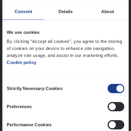
Consent
Details
About
Dos­sier­be­heer­der Gewaar­borgd Inkomen
Insurance Operations
We use cookies
Antwerpen
By clicking “Accept all cookies”, you agree to the storing
of cookies on your device to enhance site navigation,
analyze site usage, and assist in our marketing efforts.
Cookie policy
Lees onze verhalen
Meer dan collega’s: hoe Julie en Aurélie elkaar
Consent
versterken
Strictly Necessary Cookies
Selection
Mathias houdt van diepgaande dossiers én droge
humor
Preferences
Thalia zoekt graag oplossingen, in games én op het
werk
Performance Cookies