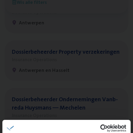
Wis alle filters
Client Exe­cu­ti­ve Marine
Insurance Operations
Antwerpen
Dos­sier­be­heer­der Pro­per­ty verzekeringen
Insurance Operations
Antwerpen en Hasselt
Dos­sier­be­heer­der Onder­ne­min­gen Van­b­
re­da Huys­mans — Mechelen
Insurance Operations
Mechelen