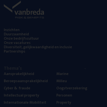
Inzich­ten
Duur­zaam­heid
Onze bedrijfs­cul­tuur
Onze vaca­tu­res
Diver­si­teit, gelijk­waar­dig­heid en inclusie
Part­ner­ships
The­ma’s
Aan­spra­ke­lijk­heid
Mari­ne
Beroeps­aan­spra­ke­lijk­heid
Mili­eu
Cyber
&
fraude
Oogst­ver­ze­ke­ring
Intel­lec­tu­al property
Per­so­nen
Inter­na­ti­o­na­le Mobiliteit
Pro­per­ty