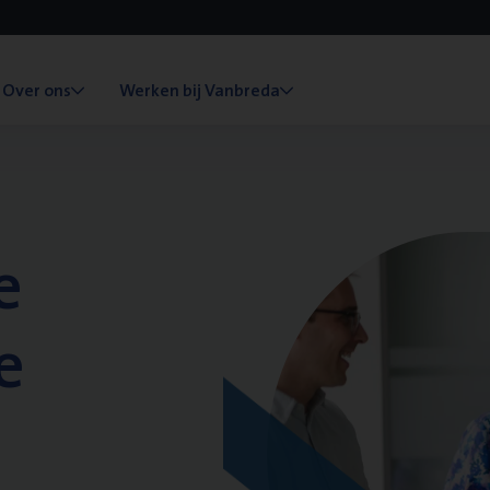
Over ons
Werken bij Vanbreda
e
e