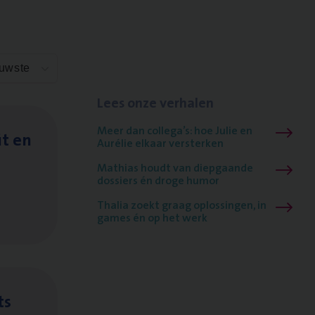
euwste
Lees onze verhalen
Meer dan collega’s: hoe Julie en
it en
Aurélie elkaar versterken
Mathias houdt van diepgaande
dossiers én droge humor
Thalia zoekt graag oplossingen, in
games én op het werk
ts