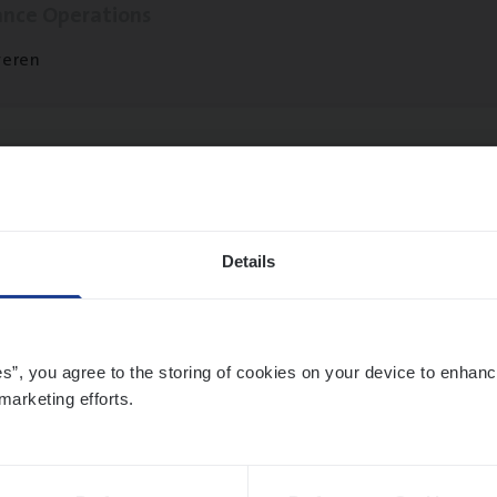
ance Operations
veren
t Exe­cu­ti­ve Marine
ance Operations
Details
twerpen
es”, you agree to the storing of cookies on your device to enhanc
marketing efforts.
ier­be­heer­der Pro­per­ty verzekeringen
ance Operations
werpen en Hasselt