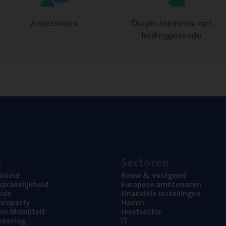
Assessment
Diepte-interview met
leidinggevende
s
Sec­to­ren
jk­heid
Bouw
&
vastgoed
pra­ke­lijk­heid
Euro­pe­se ambtenaren
ude
Finan­ci­ë­le instellingen
l property
Haven
na­le Mobiliteit
Hout­sec­tor
e­ke­ring
IT