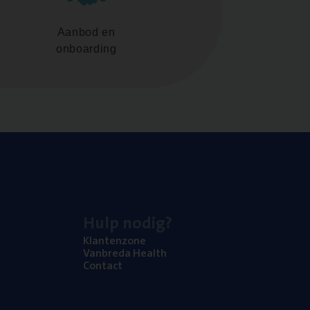
Aanbod en
onboarding
Hulp nodig?
Klan­ten­zo­ne
Van­b­re­da Health
Con­tact