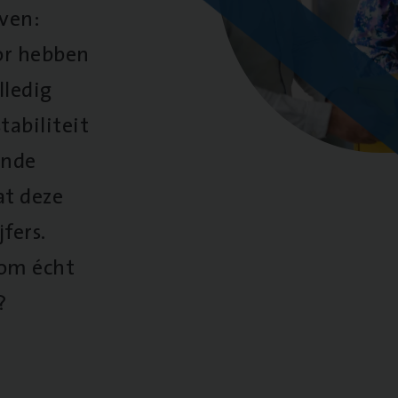
oven:
oor hebben
lledig
tabiliteit
ende
at deze
fers.
 om écht
?