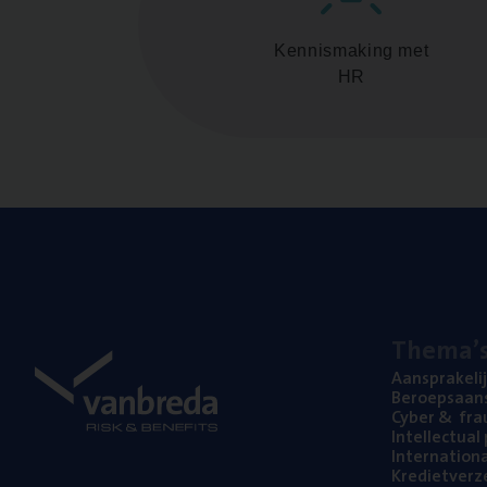
Kennismaking met
HR
The­ma’
Aan­spra­ke­li
Beroeps­aan­s
Cyber
&
fra
Intel­lec­tu­a
Inter­na­ti­o­
Kre­diet­ver­z