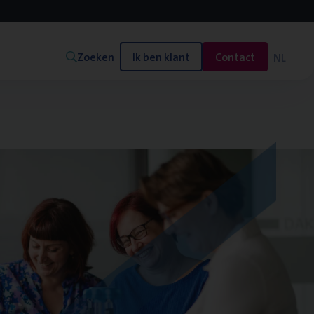
Zoeken
Ik ben klant
Contact
NL