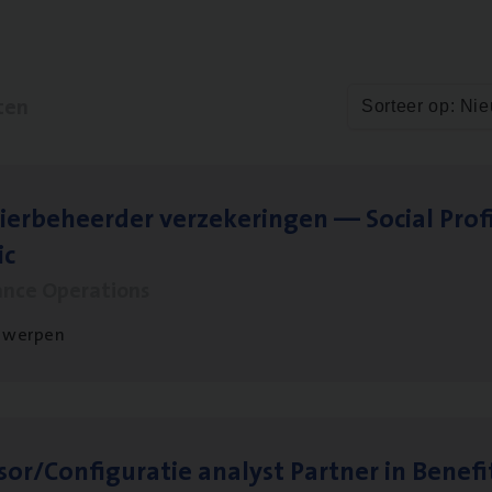
ten
Sorteer op: Ni
ier­be­heer­der ver­ze­ke­rin­gen — Soci­al Pro­f
ic
ance Operations
twerpen
sor/​Configuratie ana­lyst Part­ner in Benefi