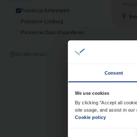
Insur
Provincie Antwerpen
Be
Provincie Limburg
Provincie Oost-Vlaanderen
Clien
Wis alle filters
Insur
Consent
An
We use cookies
By clicking “Accept all cooki
site usage, and assist in our 
Dos­s
Cookie policy
Insur
Consent
Ant