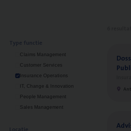
6 resulta
Type func­tie
Claims Management
Dos­s
Publ
Customer Services
Insur
Insurance Operations
IT, Change & Innovation
An
People Management
Sales Management
Advi
Loca­tie