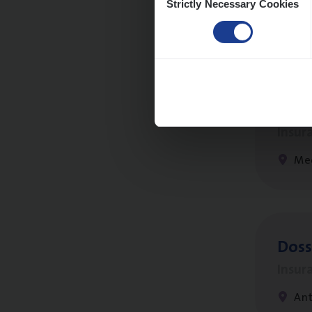
Strictly Necessary Cookies
Selection
Dos­s
man
Insur
Me
Dos­
Insur
An