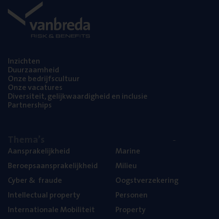
Inzich­ten
Duur­zaam­heid
Onze bedrijfs­cul­tuur
Onze vaca­tu­res
Diver­si­teit, gelijk­waar­dig­heid en inclusie
Part­ner­ships
The­ma’s
Aan­spra­ke­lijk­heid
Mari­ne
Beroeps­aan­spra­ke­lijk­heid
Mili­eu
Cyber
&
fraude
Oogst­ver­ze­ke­ring
Intel­lec­tu­al property
Per­so­nen
Inter­na­ti­o­na­le Mobiliteit
Pro­per­ty