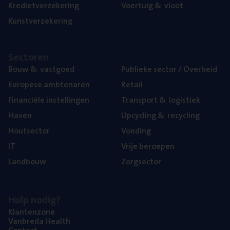
Kre­diet­ver­ze­ke­ring
Voer­tuig
&
vloot
Kunst­ver­ze­ke­ring
Sec­to­ren
Bouw
&
vastgoed
Publie­ke sec­tor / Overheid
Euro­pe­se ambtenaren
Retail
Finan­ci­ë­le instellingen
Trans­port
&
logistiek
Haven
Upcy­cling
&
recycling
Hout­sec­tor
Voe­ding
IT
Vrije beroe­pen
Land­bouw
Zorg­sec­tor
Hulp nodig?
Klan­ten­zo­ne
Van­b­re­da Health