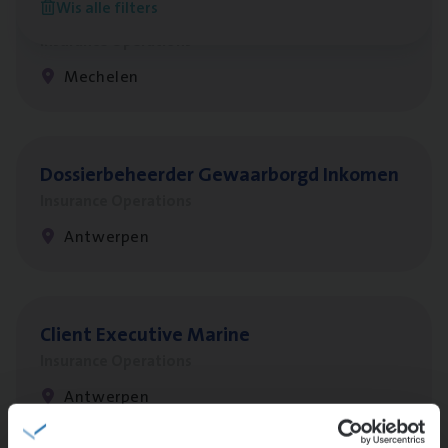
Wis alle filters
re­da Huys­mans — Mechelen
Insurance Operations
Mechelen
Dos­sier­be­heer­der Gewaar­borgd Inkomen
Insurance Operations
Antwerpen
Client Exe­cu­ti­ve Marine
Insurance Operations
Antwerpen