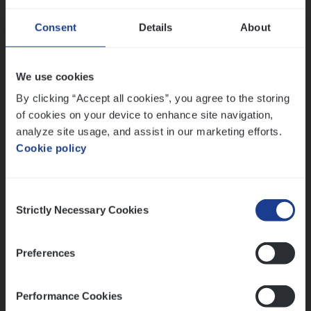
Advisor/​Configuratie ana­lyst Part­ner in
Consent
Details
About
Benefits
Insurance Operations
We use cookies
Beveren
By clicking “Accept all cookies”, you agree to the storing
of cookies on your device to enhance site navigation,
analyze site usage, and assist in our marketing efforts.
Cookie policy
Lees onze verhalen
Meer dan collega’s: hoe Julie en Aurélie elkaar
Consent
versterken
Strictly Necessary Cookies
Selection
Mathias houdt van diepgaande dossiers én droge
humor
Preferences
Thalia zoekt graag oplossingen, in games én op het
werk
Performance Cookies