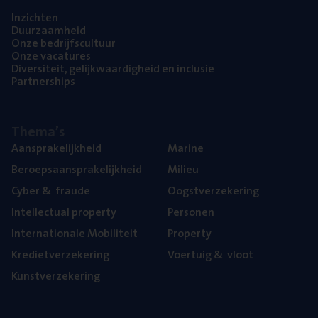
Inzich­ten
Duur­zaam­heid
Onze bedrijfs­cul­tuur
Onze vaca­tu­res
Diver­si­teit, gelijk­waar­dig­heid en inclusie
Part­ner­ships
The­ma’s
Aan­spra­ke­lijk­heid
Mari­ne
Beroeps­aan­spra­ke­lijk­heid
Mili­eu
Cyber
&
fraude
Oogst­ver­ze­ke­ring
Intel­lec­tu­al property
Per­so­nen
Inter­na­ti­o­na­le Mobiliteit
Pro­per­ty
Kre­diet­ver­ze­ke­ring
Voer­tuig
&
vloot
Kunst­ver­ze­ke­ring