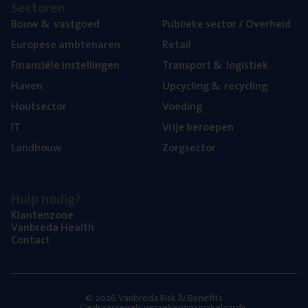
Sec­to­ren
Bouw
&
vastgoed
Publie­ke sec­tor / Overheid
Euro­pe­se ambtenaren
Retail
Finan­ci­ë­le instellingen
Trans­port
&
logistiek
Haven
Upcy­cling
&
recycling
Hout­sec­tor
Voe­ding
IT
Vrije beroe­pen
Land­bouw
Zorg­sec­tor
Hulp nodig?
Klan­ten­zo­ne
Van­b­re­da Health
Con­tact
© 2026 Vanbreda Risk & Benefits
Gedragsregels verzekeringsmakelaardij