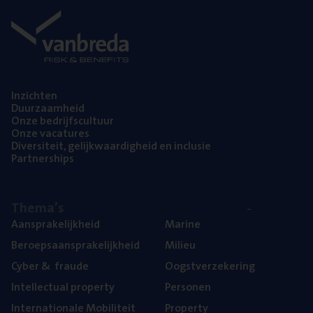
Inzich­ten
Duur­zaam­heid
Onze bedrijfs­cul­tuur
Onze vaca­tu­res
Diver­si­teit, gelijk­waar­dig­heid en inclusie
Part­ner­ships
The­ma’s
Aan­spra­ke­lijk­heid
Mari­ne
Beroeps­aan­spra­ke­lijk­heid
Mili­eu
Cyber
&
fraude
Oogst­ver­ze­ke­ring
Intel­lec­tu­al property
Per­so­nen
Inter­na­ti­o­na­le Mobiliteit
Pro­per­ty