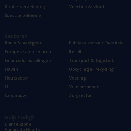
Kre­diet­ver­ze­ke­ring
Voer­tuig
&
vloot
Kunst­ver­ze­ke­ring
Sec­to­ren
Bouw
&
vastgoed
Publie­ke sec­tor / Overheid
Euro­pe­se ambtenaren
Retail
Finan­ci­ë­le instellingen
Trans­port
&
logistiek
Haven
Upcy­cling
&
recycling
Hout­sec­tor
Voe­ding
IT
Vrije beroe­pen
Land­bouw
Zorg­sec­tor
Hulp nodig?
Klan­ten­zo­ne
Van­b­re­da Health